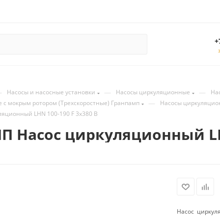
+
—
—
—
Насосы и насосные установки
Насосы циркуляционные
На
—
 с мокрым ротором (Трехскоростные) Гранпамп
Насосы циркуляцио
яционный LHN 100-190 F 3х380 В
 Насос циркуляционный LHN
Насос циркуля