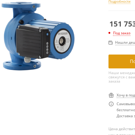
Подробности
151 75
Под заказ
Нашли деш
По
Наши менедже
свяжутся с ва
заказа
Хочу в по
Самовывоз
бесплатн
Доставка з
Цена действит
цен в розничн