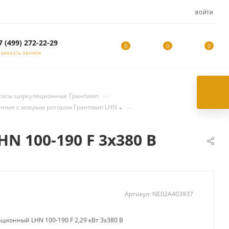
ВОЙТИ
7 (499) 272-22-29
0
0
0
ЗАКАЗАТЬ ЗВОНОК
—
сосы циркуляционные Гранпамп
—
нные с мокрым ротором Гранпамп LHN
 100-190 F 3х380 В
Артикул:
NE02A403937
ционный LHN 100-190 F 2,29 кВт 3х380 В