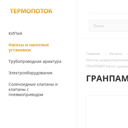
КИПиА
Насосы и насосные
установки
—
Главная
Каталог
Насосы циркуляционные
Трубопроводная арматура
ГРАНПАМП Насос циркул
Электрооборудование
ГРАНПАМП
Соленоидные клапаны и
клапаны с
пневмоприводом