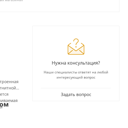
Нужна консультация?
Наши специалисты ответят на любой
интересующий вопрос
строенная
агнитной
ется
Задать вопрос
ачиваемая
ром
сы