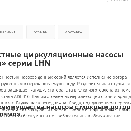
НАЛИЧИЕ
ОТЗЫВЫ
ДОСТАВКА
стные циркуляционные насосы
» серии LHN
енностью насосов данных серий является исполнение ротора
груженным в перекачиваемую среду. Разделительная втулка, в
ора, защищает катушку статора. Эта втулка изготовлена из нем
стали AISI 316. Вал изготовлен из нержавеющей стали и враща
никах. Втулка вала неподвижна. Среда, под давлением перек
реимущества насосов с мокрым рото
временно ее охлаждает и снижает трение в подшипниках. Насо
нпамп»
рактически бесшумны и не требовательны в обслуживании.