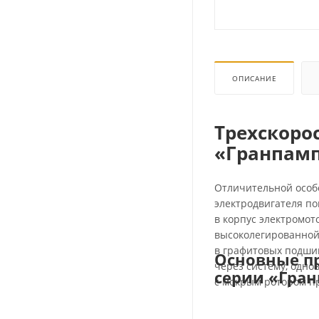
ОПИСАНИЕ
Трехскоро
«Гранпамп
Отличительной особ
электродвигателя по
в корпус электромот
высоколегированной 
в графитовых подшип
Основные п
через систему, одно
серии «Гра
с мокрым ротором п