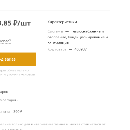
3.85
₽
/шт
Характеристики
Системы
—
Теплоснабжение и
отопление, Кондиционирование и
евле?
вентиляция
Код товара
—
403937
д заказ
ры обязательно
ми и уточнят условия
дарок
 сегодня -
о
автра - 390 ₽
ельна только для интернет-магазина и может отличаться от
ых магазинах