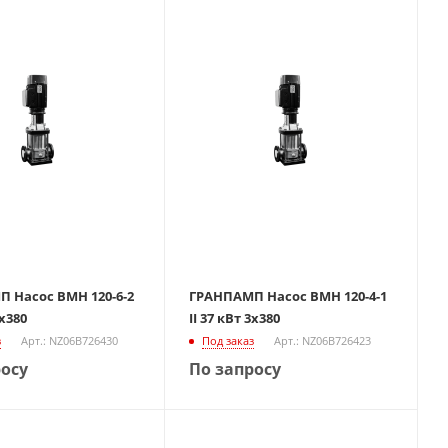
 Насос ВМН 120-6-2
ГРАНПАМП Насос ВМН 120-4-1
3х380
II 37 кВт 3х380
з
Арт.: NZ06B726430
Под заказ
Арт.: NZ06B726423
росу
По запросу