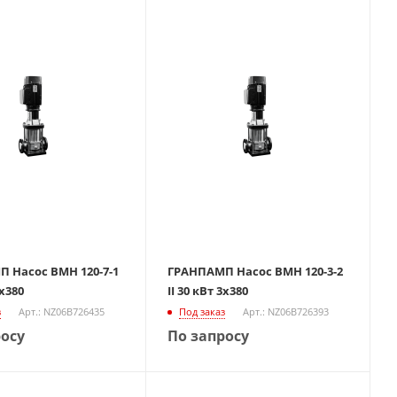
 Насос ВМН 120-7-1
ГРАНПАМП Насос ВМН 120-3-2
3х380
II 30 кВт 3х380
з
Арт.: NZ06B726435
Под заказ
Арт.: NZ06B726393
росу
По запросу