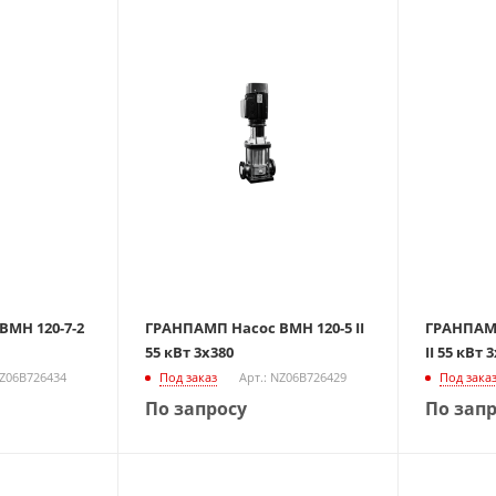
МН 120-7-2
ГРАНПАМП Насос ВМН 120-5 II
ГРАНПАМП
55 кВт 3х380
II 55 кВт 
NZ06B726434
Под заказ
Арт.: NZ06B726429
Под зака
По запросу
По зап