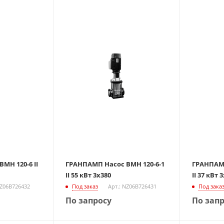
МН 120-6 II
ГРАНПАМП Насос ВМН 120-6-1
ГРАНПАМП
II 55 кВт 3х380
II 37 кВт 
NZ06B726432
Под заказ
Арт.: NZ06B726431
Под зака
По запросу
По зап