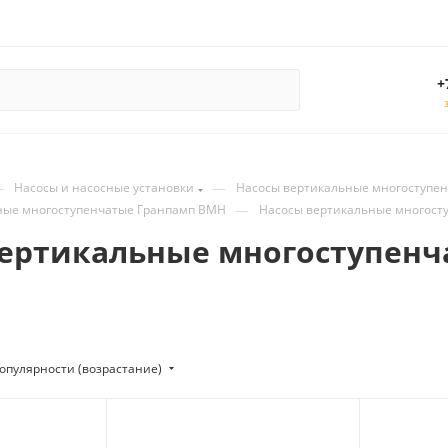
+
—
—
Насосы и насосные установки
Насосы вертикальные многоступе
—
ные многоступенчатые Гранпамп ВМН
Насосы вертикальные многост
вертикальные многоступен
опулярности (возрастание)