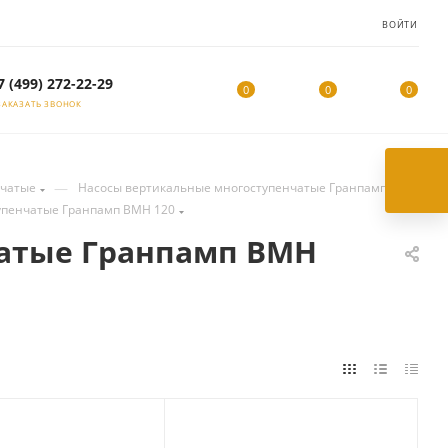
ВОЙТИ
7 (499) 272-22-29
0
0
0
ЗАКАЗАТЬ ЗВОНОК
—
нчатые
Насосы вертикальные многоступенчатые Гранпамп
упенчатые Гранпамп ВМН 120
чатые Гранпамп ВМН