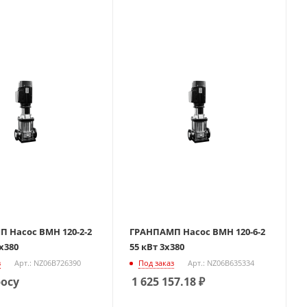
 Насос ВМН 120-2-2
ГРАНПАМП Насос ВМН 120-6-2
3х380
55 кВт 3х380
з
Арт.: NZ06B726390
Под заказ
Арт.: NZ06B635334
росу
1 625 157.18
₽