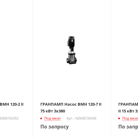
МН 120-2 II
ГРАНПАМП Насос ВМН 120-7 II
ГРАНПАМП
75 кВт 3х380
II 15 кВт 
NZ06B726392
Под заказ
Арт.: NZ06B726436
Под зака
По запросу
По зап