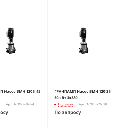
 Насос ВМН 120 II 45
ГРАНПАМП Насос ВМН 120-3 II
30 кВт 3х380
з
Арт.: NZ06B726424
Под заказ
Арт.: NZ06B726398
росу
По запросу