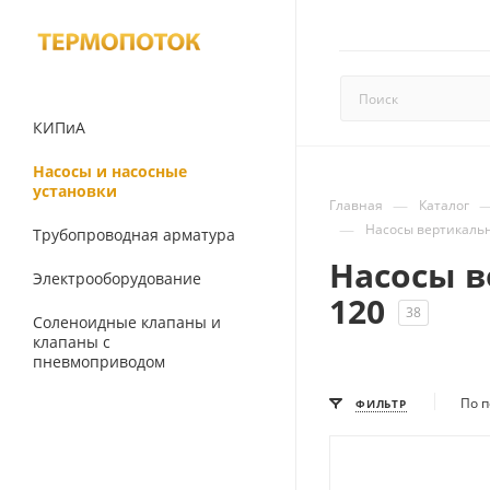
КИПиА
Насосы и насосные
установки
—
Главная
Каталог
—
Насосы вертикаль
Трубопроводная арматура
Насосы 
Электрооборудование
120
38
Соленоидные клапаны и
клапаны с
пневмоприводом
По п
ФИЛЬТР