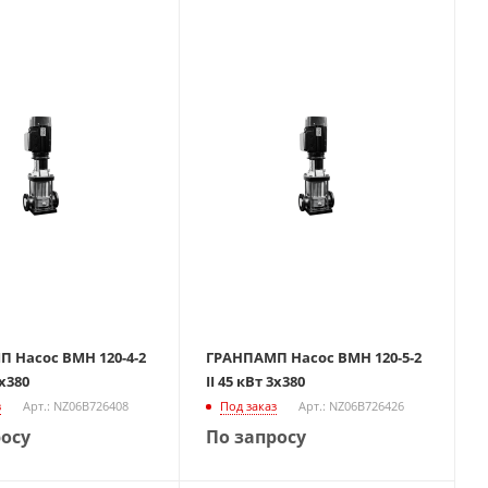
 Насос ВМН 120-4-2
ГРАНПАМП Насос ВМН 120-5-2
3х380
II 45 кВт 3х380
з
Арт.: NZ06B726408
Под заказ
Арт.: NZ06B726426
росу
По запросу