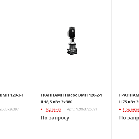
МН 120-3-1
ГРАНПАМП Насос ВМН 120-2-1
ГРАНПАМП
II 18,5 кВт 3х380
II 75 кВт 
NZ06B726397
Под заказ
Арт.: NZ06B726391
Под зака
По запросу
По зап