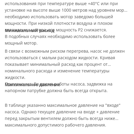
использования при температуре выше +40°С или при
установке на высоте выше 1000 метров над уровнем моря,
необходимо использовать мотор заведомо большей
мощности. При низкой плотности воздуха и плохом
охлаждении мотора, его мощность P2 снижается.
Минимальный расход
В подобных случаях необходимо использовать более
мощный мотор.
В связи с возможным риском перегрева, насос не должен
использоваться с малым расходом жидкости. Кривая
показывает минимальный расход как процент от
номинального расхода и изменение температуры
жидкости.
Примечание: Во время работы насоса, задвижка на
Максимальное давление
напорном патрубке должна быть всегда открыта.
В таблице указанно максимальное давление на "входе"
насоса. Однако текущее давление на входе + давление
перед закрытым вентилем должно быть всегда ниже
максимального допустимого рабочего давления.