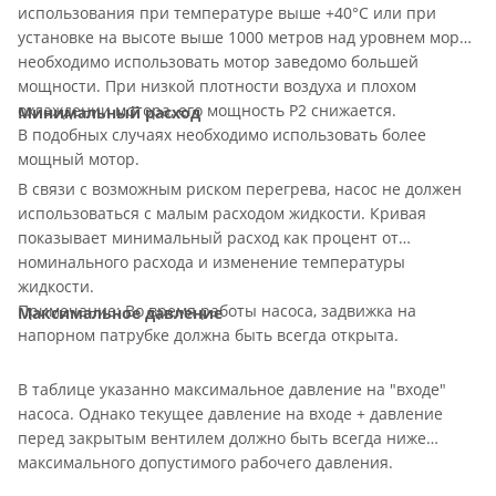
использования при температуре выше +40°С или при
установке на высоте выше 1000 метров над уровнем моря,
необходимо использовать мотор заведомо большей
мощности. При низкой плотности воздуха и плохом
охлаждении мотора, его мощность P2 снижается.
Минимальный расход
В подобных случаях необходимо использовать более
мощный мотор.
В связи с возможным риском перегрева, насос не должен
использоваться с малым расходом жидкости. Кривая
показывает минимальный расход как процент от
номинального расхода и изменение температуры
жидкости.
Примечание: Во время работы насоса, задвижка на
Максимальное давление
напорном патрубке должна быть всегда открыта.
В таблице указанно максимальное давление на "входе"
насоса. Однако текущее давление на входе + давление
перед закрытым вентилем должно быть всегда ниже
максимального допустимого рабочего давления.