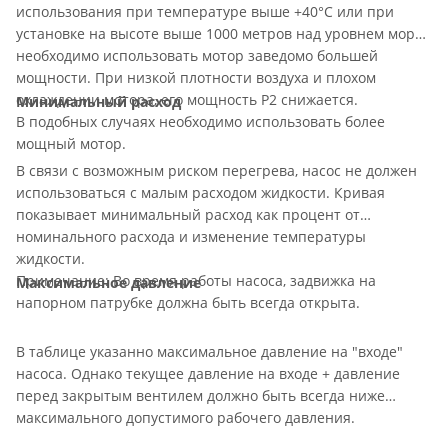
использования при температуре выше +40°С или при
установке на высоте выше 1000 метров над уровнем моря,
необходимо использовать мотор заведомо большей
мощности. При низкой плотности воздуха и плохом
охлаждении мотора, его мощность P2 снижается.
Минимальный расход
В подобных случаях необходимо использовать более
мощный мотор.
В связи с возможным риском перегрева, насос не должен
использоваться с малым расходом жидкости. Кривая
показывает минимальный расход как процент от
номинального расхода и изменение температуры
жидкости.
Примечание: Во время работы насоса, задвижка на
Максимальное давление
напорном патрубке должна быть всегда открыта.
В таблице указанно максимальное давление на "входе"
насоса. Однако текущее давление на входе + давление
перед закрытым вентилем должно быть всегда ниже
максимального допустимого рабочего давления.