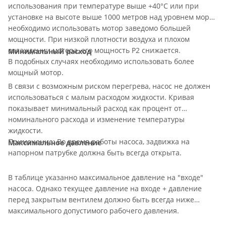
использования при температуре выше +40°С или при
установке на высоте выше 1000 метров над уровнем моря,
необходимо использовать мотор заведомо большей
мощности. При низкой плотности воздуха и плохом
охлаждении мотора, его мощность P2 снижается.
Минимальный расход
В подобных случаях необходимо использовать более
мощный мотор.
В связи с возможным риском перегрева, насос не должен
использоваться с малым расходом жидкости. Кривая
показывает минимальный расход как процент от
номинального расхода и изменение температуры
жидкости.
Примечание: Во время работы насоса, задвижка на
Максимальное давление
напорном патрубке должна быть всегда открыта.
В таблице указанно максимальное давление на "входе"
насоса. Однако текущее давление на входе + давление
перед закрытым вентилем должно быть всегда ниже
максимального допустимого рабочего давления.