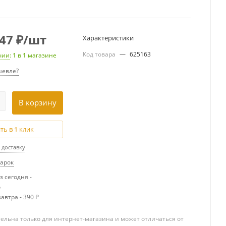
.47
₽
/шт
Характеристики
Код товара
—
625163
чии
: 1
в 1 магазине
евле?
В корзину
ть в 1 клик
 доставку
дарок
 сегодня -
о
автра - 390 ₽
ельна только для интернет-магазина и может отличаться от