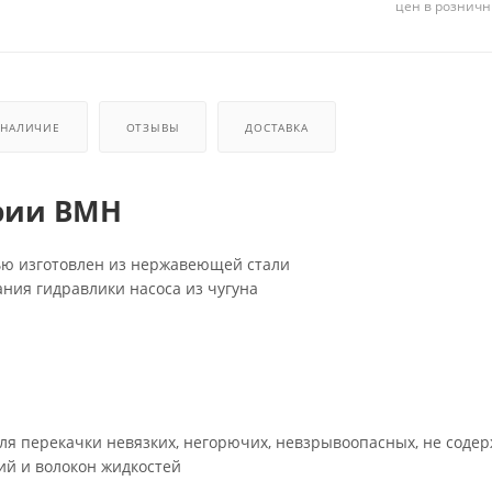
цен в розничн
НАЛИЧИЕ
ОТЗЫВЫ
ДОСТАВКА
рии ВМН
ью изготовлен из нержавеющей стали
ния гидравлики насоса из чугуна
я перекачки невязких, негорючих, невзрывоопасных, не соде
й и волокон жидкостей