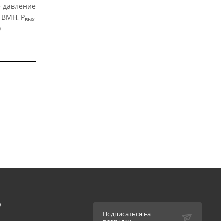
 давление
 ВМН, Р
вых
)
9
Подписаться на