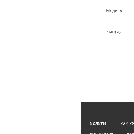
Модель
ВМН(ч)4
УСЛУГИ
КАК К
МАГАЗИНЫ
КО