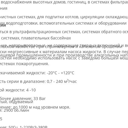
водоснабжения высотных домов, гостиниц, в системах фильтра
ения
чистных системах, для подпитки котлов, циркуляции охлаждаю
мах водоподготовки, вспомогательных системах и оборудовании
ции
ться в ультрафильтрационных системах, системах обратного ос
системах, плавательных бассейнах
чие, невзрывоопасные, не содержащие твердых включений и в
ельском хозяйстве при спринклерном и капельном орошении
ски неагрессивные к материалам насоса жидкости. В случае пе
пищевой промышленности и при производстве алкогольных нап
костей необходимо использовать насос с заведомо большей мо
истемах пожаротушения.
качиваемой жидкости: -20°С - +120°С
3
ь серии в диапазоне: 0,7 - 240 м
/час
й жидкости: 4 -10
очее давление: 33 Bar
тый, обдуваемый
ение: до 1000 м над уровнем моря.
: 2900 об./мин
55
ие: 50Гц, 1-220B/3-380B