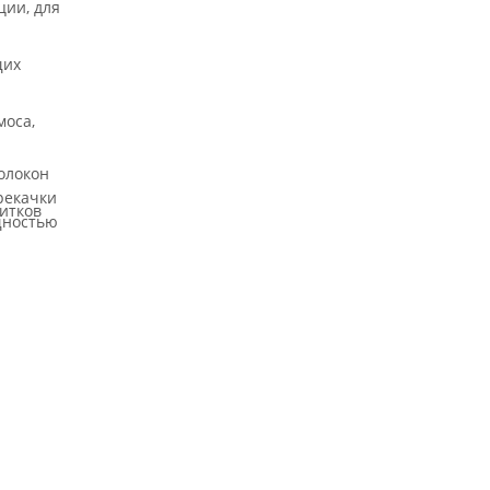
ции, для
щих
моса,
олокон
рекачки
итков
щностью