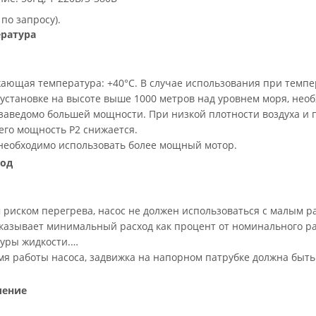
 по запросу).
ратура
ающая температура: +40°С. В случае использования при темпе
установке на высоте выше 1000 метров над уровнем моря, нео
заведомо большей мощности. При низкой плотности воздуха и 
его мощность P2 снижается.
 необходимо использовать более мощный мотор.
од
 риском перегрева, насос не должен использоваться с малым р
казывает минимальный расход как процент от номинального ра
уры жидкости.
я работы насоса, задвижка на напорном патрубке должна быть
ление