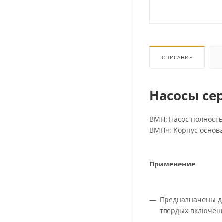
ОПИСАНИЕ
Насосы се
ВМН: Насос полност
ВМНч: Корпус основа
Применение
Предназначены дл
твердых включени