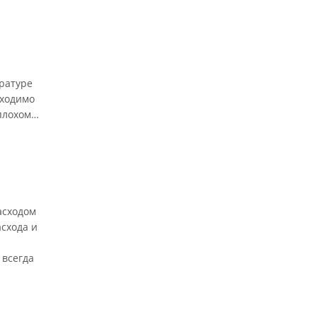
ратуре
бходимо
плохом
асходом
схода и
 всегда