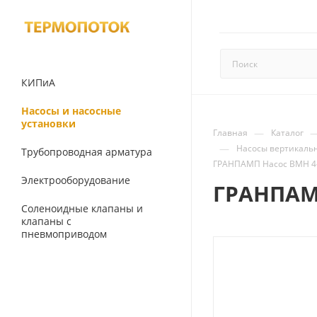
КИПиА
Насосы и насосные
установки
—
Главная
Каталог
—
Насосы вертикаль
Трубопроводная арматура
ГРАНПАМП Насос ВМН 4-7
Электрооборудование
ГРАНПАМП
Соленоидные клапаны и
клапаны с
пневмоприводом