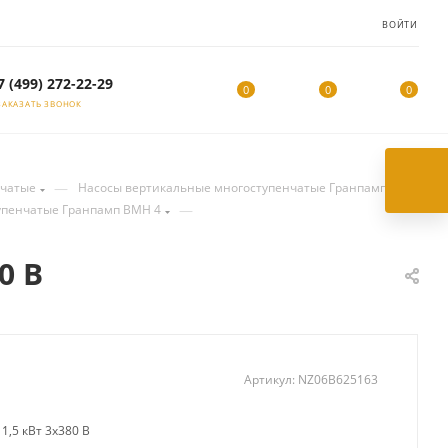
ВОЙТИ
7 (499) 272-22-29
0
0
0
ЗАКАЗАТЬ ЗВОНОК
—
нчатые
Насосы вертикальные многоступенчатые Гранпамп
—
упенчатые Гранпамп ВМН 4
0 В
Артикул:
NZ06B625163
1,5 кВт 3х380 В