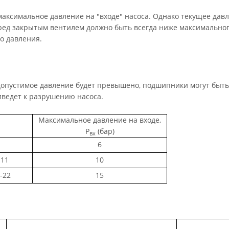
максимальное давление на "входе" насоса. Однако текущее дав
еред закрытым вентилем должно быть всегда ниже максимально
о давления.
допустимое давление будет превышено, подшипники могут быть
иведет к разрушению насоса.
Максимальное давление на входе,
Р
(бар)
вх
6
-11
10
-22
15