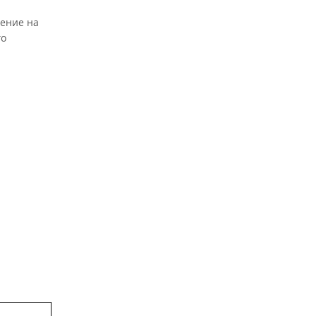
ление на
го