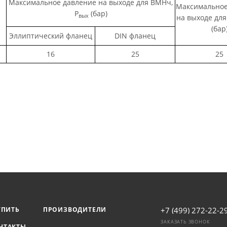
Максимальное давление на выходе для ВМНч,
Максимальное
Р
(бар)
вых
на выходе для
(бар
Эллиптический фланец
DIN фланец
16
25
25
УПИТЬ
ПРОИЗВОДИТЕЛИ
+7 (499) 272-22-2
ЗАКАЗАТЬ ЗВОНОК
НТАКТЫ