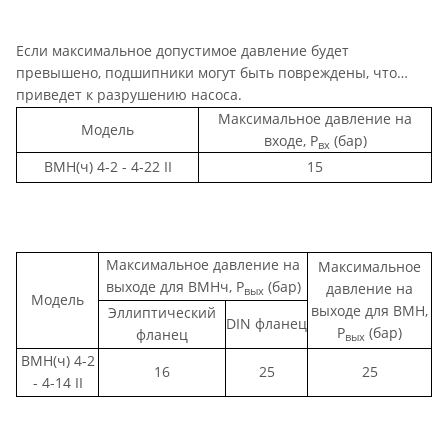
Если максимальное допустимое давление будет
превышено, подшипники могут быть повреждены, что
приведет к разрушению насоса.
Максимальное давление на
Модель
входе, Р
(бар)
вх
ВМН(ч) 4-2 - 4-22 II
15
Максимальное давление на
Максимальное
выходе для ВМНч, Р
(бар)
давление на
вых
Модель
выходе для ВМН,
Эллиптический
DIN фланец
Р
(бар)
фланец
вых
ВМН(ч) 4-2
16
25
25
- 4-14 II