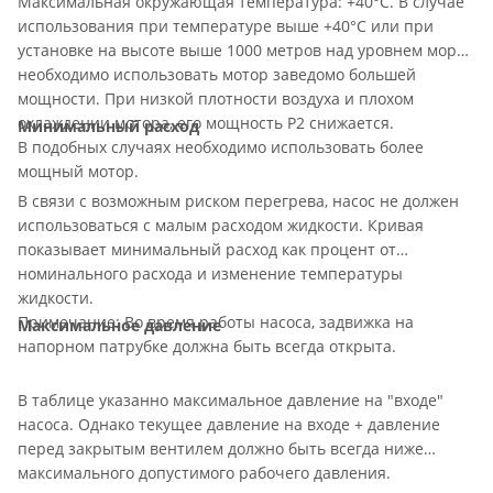
Максимальная окружающая температура: +40°С. В случае
использования при температуре выше +40°С или при
установке на высоте выше 1000 метров над уровнем моря,
необходимо использовать мотор заведомо большей
мощности. При низкой плотности воздуха и плохом
охлаждении мотора, его мощность P2 снижается.
Минимальный расход
В подобных случаях необходимо использовать более
мощный мотор.
В связи с возможным риском перегрева, насос не должен
использоваться с малым расходом жидкости. Кривая
показывает минимальный расход как процент от
номинального расхода и изменение температуры
жидкости.
Примечание: Во время работы насоса, задвижка на
Максимальное давление
напорном патрубке должна быть всегда открыта.
В таблице указанно максимальное давление на "входе"
насоса. Однако текущее давление на входе + давление
перед закрытым вентилем должно быть всегда ниже
максимального допустимого рабочего давления.