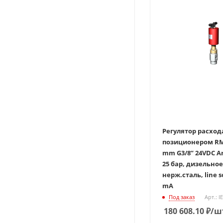
Регулятор расход
позиционером RM
mm G3/8” 24VDC Art. 551164, 0 –
25 бар, дизельное
нерж.сталь, line s
mA
Под заказ
Арт.: 
180 608.10
₽
/ш