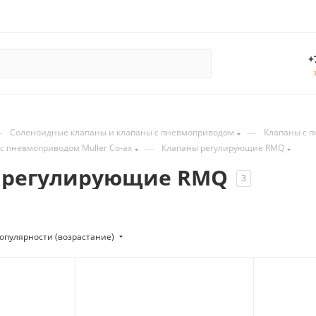
+
—
—
Соленоидные клапаны и клапаны с пневмоприводом
Клапаны с 
—
 пневмоприводом Muller Co-ax
Клапаны регулирующие RMQ
 регулирующие RMQ
3
опулярности (возрастание)