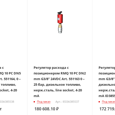
а с
Регулятор расхода с
Регулято
Q 10 PC DN5
позиционером RMQ 10 PC DN2
позицион
mm G3/8” 24VDC Art. 551163 0 –
mm G3/8” 24VDC 
 топливо,
25 бар, дизельное топливо,
дизельно
ocket, 4-20
нерж.сталь, line socket, 4-20
нерж.стал
mA
mA ID385
IE03A385538
Под заказ
Арт.: IE03A385537
Под зака
т
180 608.10
₽
172 719