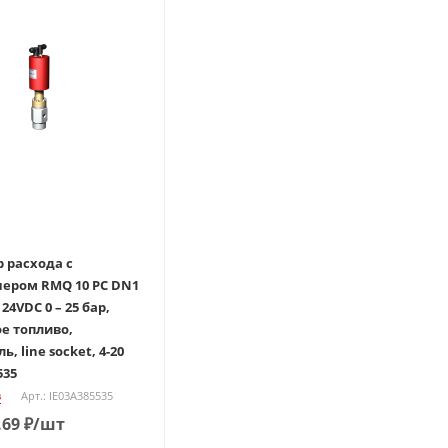
р расхода с
ером RMQ 10 PC DN1
0 – 25 бар,
е топливо,
ь, line socket, 4-20
535
з
Арт.: IE03A385535
.69
₽
/шт