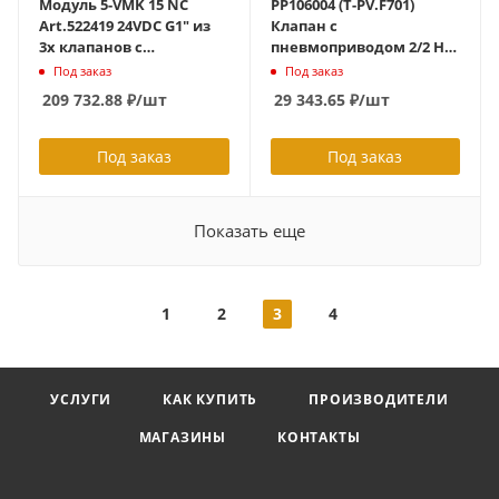
Модуль 5-VMK 15 NC
PP106004 (T-PV.F701)
Art.522419 24VDC G1" из
Клапан с
3х клапанов с
пневмоприводом 2/2 НЗ
пневмоприводом 2/2 НЗ
ф/ф Ду 20 мм -1...12 бар
Под заказ
Под заказ
0-16 бар, эмульсия,
-10...+180С
209 732.88
₽
/шт
29 343.65
₽
/шт
латунь, LED, концевые
крышки, доп. резьба на
конц. крышке (G1"),
Под заказ
Под заказ
3хспец. резьбы, 2х монт.
скобы, 3х катушки-
форма BA,3хNAMUR
Показать еще
интерфейс,
3храспределител
1
2
3
4
УСЛУГИ
КАК КУПИТЬ
ПРОИЗВОДИТЕЛИ
МАГАЗИНЫ
КОНТАКТЫ