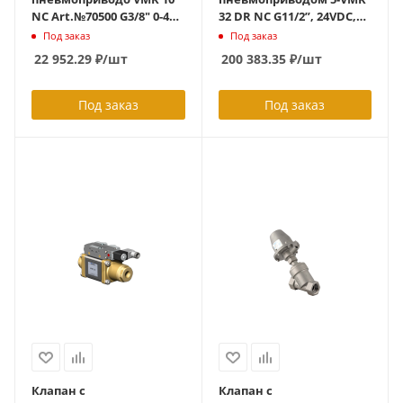
NC Art.№70500 G3/8" 0-40
32 DR NC G11/2”, 24VDC,
bar шлифовальное
артикул 533767,
Под заказ
Под заказ
масло, латунь, НЗ 2/2,
распределитель, 0–100
22 952.29
₽
/шт
200 383.35
₽
/шт
ID402639
bar, эмульсии, латунь,
спец. уплотнения, 5/2
управ. распределитель
Под заказ
Под заказ
НЗ, ID424204
Клапан с
Клапан с