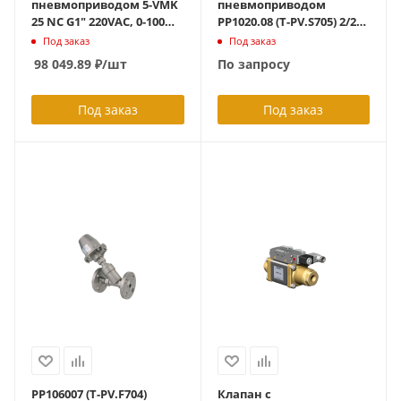
пневмоприводом 5-VMK
пневмоприводом
25 NC G1" 220VAC, 0-100
PP1020.08 (T-PV.S705) 2/2
бар, вода /спирт, латунь,
НЗ BSP 2" 50 мм -1-6 бар
Под заказ
Под заказ
Namur-iиннтрефейс,
-10...+180С + концевые
98 049.89
₽
/шт
По запросу
спе.уплотнения 2/2, НЗ,
выключатели
ID345477
(SWCPROXPNP-NO 2 шт.)
Под заказ
Под заказ
PP106007 (T-PV.F704)
Клапан с