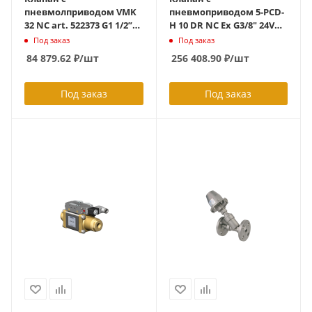
пневмолприводом VMK
пневмоприводом 5-PCD-
32 NC art. 522373 G1 1/2”
H 10 DR NC Ex G3/8" 24VDC
упр. давления 4 – 8 бар,
via Ex-pilot valve 0-500бар
Под заказ
Под заказ
раб.давление 0–16 бар,
конденсат
84 879.62
₽
/шт
256 408.90
₽
/шт
вохздух 100°C, латунь,
+40С,нерж.ст.,5/2 way Ex
Namur- интрефейс, 2/2,
pilot valve with throt.,
НЗ ID399804
спец. уплотнения ID
Под заказ
Под заказ