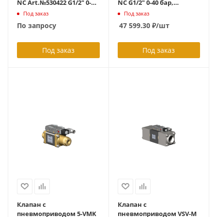
NC Art.№530422 G1/2" 0-40
NC G1/2" 0-40 бар,
бар, пневматический
нефтяной газ, NAMUR
Под заказ
Под заказ
привод 4-8 бар,
интерфейс,
По запросу
47 599.30
₽
/шт
эмульсия,, латунь, без
оцинкованная сталь,
электрического
специальные
подключения,
уплотнения, 2/2
Под заказ
Под заказ
монтажные
НЗ,ID400691
кронштейны, НЗ 2/2, ID
675510
Клапан с
Клапан с
пневмоприводом 5-VMK
пневмоприводом VSV-M