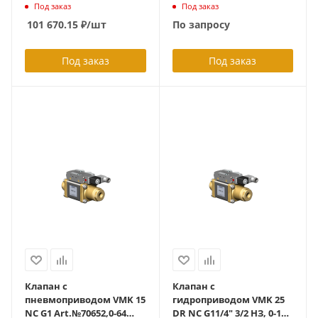
24VDC упр.клапана, 0 – 16
100 bar, дизельное
Под заказ
Под заказ
бар 'Эмульсия, латунь,
масло, латунь, НЗ 3/2,
101 670.15
₽
/шт
По запросу
LED, спец.уплотнения,
nominal pneumatic
монтажный
actuation 4-8 bar,
комплект,НЗ, в
without electric
Под заказ
Под заказ
комплекте с
connection ID 665 998
пневмораспределителем
5/2, Namur-интерфейс
ID232561
Клапан с
Клапан с
пневмоприводом VMK 15
гидроприводом VMK 25
NC G1 Art.№70652,0-64
DR NC G11/4" 3/2 НЗ, 0-100