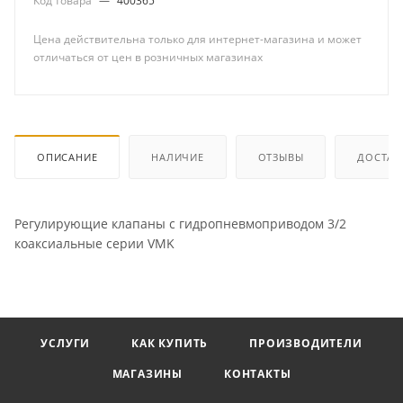
Код товара
—
400365
Цена действительна только для интернет-магазина и может
отличаться от цен в розничных магазинах
ОПИСАНИЕ
НАЛИЧИЕ
ОТЗЫВЫ
ДОСТАВ
Регулирующие клапаны с гидропневмоприводом 3/2
коаксиальные серии VMK
УСЛУГИ
КАК КУПИТЬ
ПРОИЗВОДИТЕЛИ
МАГАЗИНЫ
КОНТАКТЫ