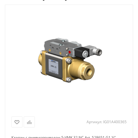
Артикул:
IG01A400365
Клапан с пневмоприводом 5-VMK 32 NC Art. 528651 G1 ½”