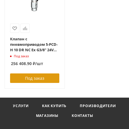
Клапан с
пневмоприводом 5-PCD-
H 10 DR NC Ex G3/8" 24VDC
via Ex-pilot valve 0-500бар
Под заказ
конденсат
256 408.90
₽
/шт
+40С,нерж.ст.,5/2 way Ex
pilot valve with throt.,
спец. уплотнения ID
Под заказ
УСЛУГИ
КАК КУПИТЬ
ПРОИЗВОДИТЕЛИ
МАГАЗИНЫ
КОНТАКТЫ