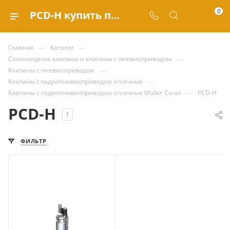
0
PCD-H купить по выгодным ценам в каталоге Valve.ru
—
—
Главная
Каталог
—
Соленоидные клапаны и клапаны с пневмоприводом
—
Клапаны с пневмоприводом
—
Клапаны с гидропневмоприводом отсечные
—
Клапаны с гидропневмоприводом отсечные Muller Co-ax
PCD-H
PCD-H
1
ФИЛЬТР