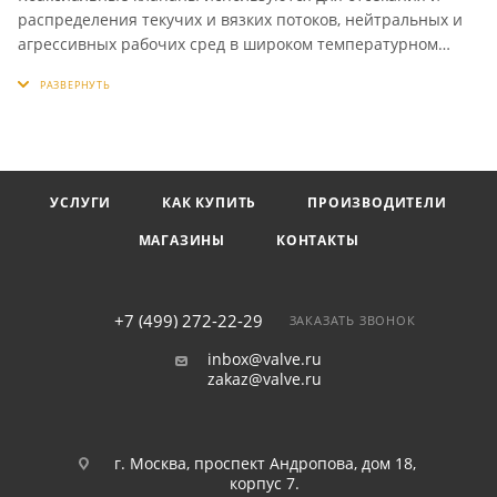
распределения текучих и вязких потоков, нейтральных и
агрессивных рабочих сред в широком температурном
диапазоне, при вакууме и высоком давлении, имеют малое
время срабатывания и устойчивость к противодавлению.
Это идеальное решение для управления потоками
неоднородных жидкостей с абразивными включениями.
Широко применяются в процессах, где необходимо
высокое качество, надежность и жесткие стандарты
УСЛУГИ
КАК КУПИТЬ
ПРОИЗВОДИТЕЛИ
работоспособности.
МАГАЗИНЫ
КОНТАКТЫ
+7 (499) 272-22-29
ЗАКАЗАТЬ ЗВОНОК
inbox@valve.ru
zakaz@valve.ru
г. Москва, проспект Андропова, дом 18,
корпус 7.