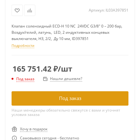
Артикул:
IL03A397851
Клапан соленоидный ECD-H 10 NC 24VDC G3/8" 0 – 200 бар,
Воздух/гелий, латунь, LED, 2 индуктивных концевых
выключателя, НЗ, 2/2, Ду 10 мм, ID397851
Подробности
165 751.42
₽
/шт
Нашли дешевле?
Под заказ
Под заказ
Наши менеджеры обязательно свяжутся с вами и уточнят
условия заказа
Хочу в подарок
Самовывоз сегодня - бесплатно