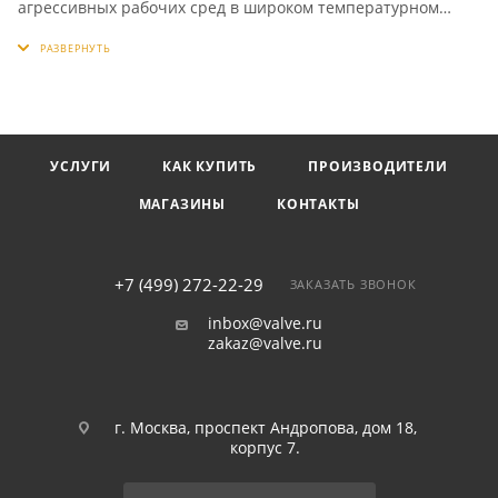
агрессивных рабочих сред в широком температурном
диапазоне, при вакууме и высоком давлении, имеют малое
время срабатывания и устойчивость к противодавлению.
Это идеальное решение для управления потоками
неоднородных жидкостей с абразивными включениями.
Широко применяются в процессах, где необходимо
высокое качество, надежность и жесткие стандарты
УСЛУГИ
КАК КУПИТЬ
ПРОИЗВОДИТЕЛИ
работоспособности.
МАГАЗИНЫ
КОНТАКТЫ
+7 (499) 272-22-29
ЗАКАЗАТЬ ЗВОНОК
inbox@valve.ru
zakaz@valve.ru
г. Москва, проспект Андропова, дом 18,
корпус 7.