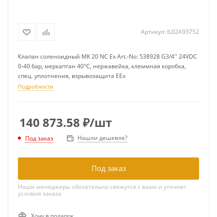
Артикул:
IL02A93752
Клапан соленоидный MK 20 NC Ex Art.-No: 538928 G3/4'' 24VDC
0-40 бар, меркаптан 40°C, нержавейка, клеммная коробка,
спец. уплотнения, взрывозащита EEx
Подробности
140 873.58
₽
/шт
Нашли дешевле?
Под заказ
Под заказ
Наши менеджеры обязательно свяжутся с вами и уточнят
условия заказа
Хочу в подарок