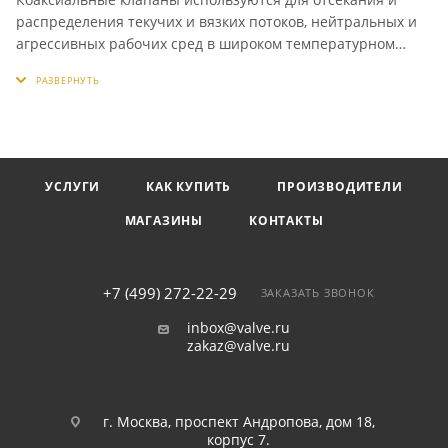
распределения текучих и вязких потоков, нейтральных и
агрессивных рабочих сред в широком температурном
диапазоне, при вакууме и высоком давлении, имеют малое
время срабатывания и устойчивость к противодавлению.
Это идеальное решение для управления потоками
неоднородных жидкостей с абразивными включениями.
Широко применяются в процессах, где необходимо
высокое качество, надежность и жесткие стандарты
УСЛУГИ
КАК КУПИТЬ
ПРОИЗВОДИТЕЛИ
работоспособности.
МАГАЗИНЫ
КОНТАКТЫ
+7 (499) 272-22-29
ЗАКАЗАТЬ ЗВОНОК
inbox@valve.ru
zakaz@valve.ru
г. Москва, проспект Андропова, дом 18,
корпус 7.