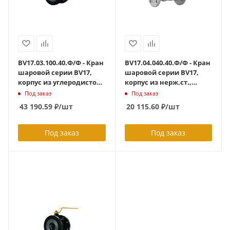
BV17.03.100.40.Ф/Ф - Кран
BV17.04.040.40.Ф/Ф - Кран
шаровой серии BV17,
шаровой серии BV17,
корпус из углеродистой
корпус из нерж.ст.,
стали,
полнопроходной DN40
Под заказ
Под заказ
НЕПОЛНОПРОХОДНЫЙ,
PN40, ф/ф с ISO-фланцем
43 190.59
₽
/шт
20 115.60
₽
/шт
DN100, PN40,(
F05/F07
фланцевый L=161 мм )
Под заказ
Под заказ