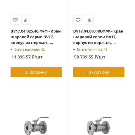
BV17.04.025.40.Ф/Ф - Кран
BV17.04.080.40.Ф/Ф - Кран
шаровой серии BV17,
шаровой серии BV17,
корпус из нерж.ст.,
корпус из нерж.ст.,
полнопроходной DN25
полнопроходной DN80
Есть в наличии: 42
Есть в наличии: 48
PN40, ф/ф с ISO-фланцем
PN40, ф/ф с ISO-фланцем
11 396.57
₽
/шт
58 739.55
₽
/шт
F04/F05
F7/F10
В корзину
В корзину