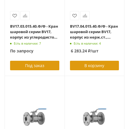
BV17.03.015.40.Ф/Ф - Кран
BV17.04.015.40.Ф/Ф - Кран
шаровой серии BV17,
шаровой серии BV17,
корпус из углеродистой
корпус из нерж.ст.,
стали, полнопроходный,
полнопроходной DN15
Есть в наличии: 7
Есть в наличии: 4
DN15, PN40
PN40, ф/ф с ISO-фланцем
По запросу
6 283.24
₽
/шт
F03/F04
Под заказ
В корзину