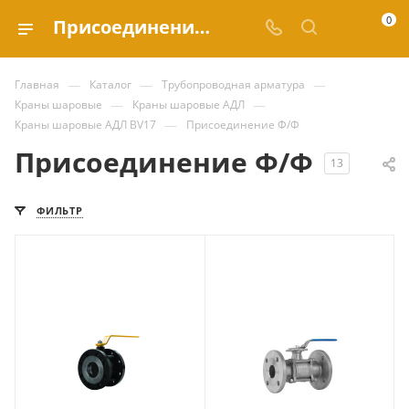
0
Присоединение Ф/Ф купить по выгодным ценам в каталоге Valve.ru
—
—
—
Главная
Каталог
Трубопроводная арматура
—
—
Краны шаровые
Краны шаровые АДЛ
—
Краны шаровые АДЛ BV17
Присоединение Ф/Ф
Присоединение Ф/Ф
13
ФИЛЬТР