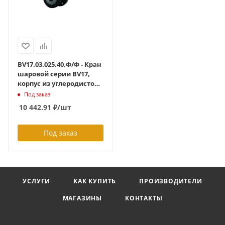
BV17.03.025.40.Ф/Ф - Кран
шаровой серии BV17,
корпус из углеродистой
стали, полнопроходный,
Под заказ
DN25, PN40,( фланцевый
10 442.91
₽
/шт
L=74 мм )
Под заказ
УСЛУГИ
КАК КУПИТЬ
ПРОИЗВОДИТЕЛИ
МАГАЗИНЫ
КОНТАКТЫ