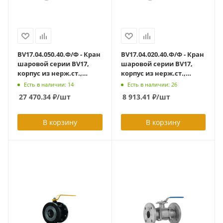
BV17.04.050.40.Ф/Ф - Кран
BV17.04.020.40.Ф/Ф - Кран
шаровой серии BV17,
шаровой серии BV17,
корпус из нерж.ст.,
корпус из нерж.ст.,
полнопроходной DN50
полнопроходной DN20
Есть в наличии: 14
Есть в наличии: 26
PN40, ф/ф с ISO-фланцем
PN40, ф/ф с ISO-фланцем
27 470.34
₽
/шт
8 913.41
₽
/шт
F05/F07
F03/F04
В корзину
В корзину