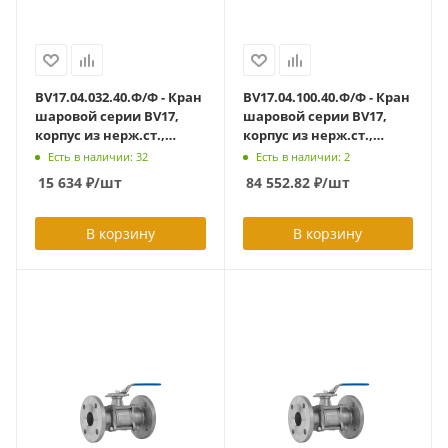
BV17.04.032.40.Ф/Ф - Кран
BV17.04.100.40.Ф/Ф - Кран
шаровой серии BV17,
шаровой серии BV17,
корпус из нерж.ст.,
корпус из нерж.ст.,
полнопроходной DN32
полнопроходной DN100
Есть в наличии: 32
Есть в наличии: 2
PN40, ф/ф с ISO-фланцем
PN40, ф/ф с ISO-фланцем
15 634
₽
/шт
84 552.82
₽
/шт
F04/F05 (L=180 мм)
F7/F10
В корзину
В корзину