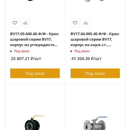
BV17.03.040.40.Ф/Ф - Кран
BV17.04.065.40.Ф/Ф - Кран
шаровой серии BV17,
шаровой серии BV17,
корпус из углеродистой
корпус из нерж.ст.,
стали, полнопроходный,
полнопроходной DN65
Под заказ
Под заказ
DN40, PN40, ( фланцевый
PN40, ф/ф с ISO-фланцем
25 807.21
₽
/шт
41 204.30
₽
/шт
L=94 мм )
F07/F10
Под заказ
Под заказ