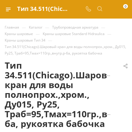
0
Тип 34.511(Chicago).Шаровый кран для воды полнопрох.,хром., Ду015, Ру25, Траб=95,Тмах=110гр.,внутр.р-ба, рукоятка бабочка купить за 595.80 ₽ | Valve.ru
—
—
—
Главная
Каталог
Трубопроводная арматура
—
—
Краны шаровые
Краны шаровые Standard Hidraulica
—
Краны шаровые Тип 34
Тип 34.511(Chicago).Шаровый кран для воды полнопрох.,хром., Ду015,
Ру25, Траб=95,Тмах=110гр.,внутр.р-ба, рукоятка бабочка
Тип
34.511(Chicago).Шаровый
кран для воды
полнопрох.,хром.,
Ду015, Ру25,
Траб=95,Тмах=110гр.,внутр.
ба, рукоятка бабочка