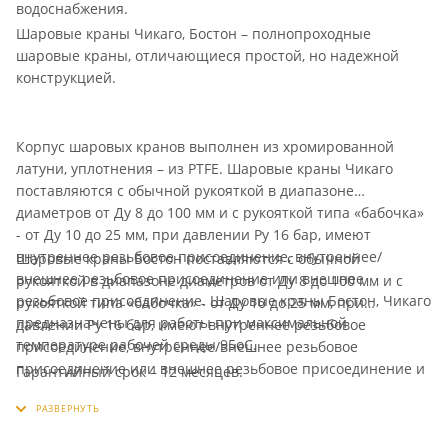
водоснабжения.
Шаровые краны Чикаго, Бостон – полнопроходные
шаровые краны, отличающиеся простой, но надежной
конструкцией.
Корпус шаровых кранов выполнен из хромированной
латуни, уплотнения – из PTFE. Шаровые краны Чикаго
поставляются с обычной рукояткой в диапазоне
диаметров от Ду 8 до 100 мм и с рукояткой типа «бабочка»
- от Ду 10 до 25 мм, при давлении Ру 16 бар, имеют
внутреннее резьбовое присоединение, внутреннее/
Шаровые краны Бостон поставляются с обычной
внешнее резьбовое присоединение или внешнее
рукояткой в диапазоне диаметров от Ду 8 до 100 мм и с
резьбовое присоединение. Шаровые краны Бостон, Чикаго
рукояткой типа «бабочка» - от Ду 10 до 25 мм, при
предназначены для работы при максимальной
давлении Ру 16 бар, имеют внутреннее резьбовое
температуре рабочей среды 95оС.
присоединение, внутреннее/внешнее резьбовое
присоединение или внешнее резьбовое присоединение и
Гарантийный срок – 12 месяцев.
предназначены для работы при максимальной
температуре рабочей среды 95оС. В линейке шаровых
кранов Бостон также присутствуют шаровые краны с