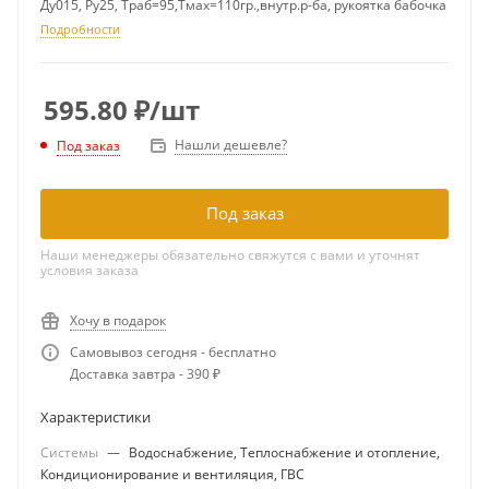
Ду015, Ру25, Траб=95,Тмах=110гр.,внутр.р-ба, рукоятка бабочка
Подробности
595.80
₽
/шт
Нашли дешевле?
Под заказ
Под заказ
Наши менеджеры обязательно свяжутся с вами и уточнят
условия заказа
Хочу в подарок
Самовывоз сегодня - бесплатно
Доставка завтра - 390 ₽
Характеристики
Системы
—
Водоснабжение, Теплоснабжение и отопление,
Кондиционирование и вентиляция, ГВС