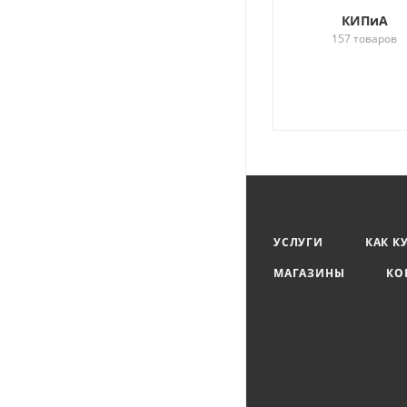
КИПиА
157 товаров
УСЛУГИ
КАК К
МАГАЗИНЫ
КО