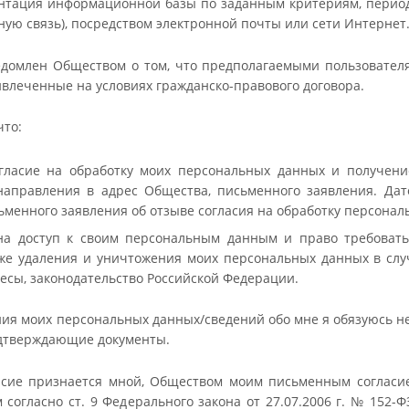
ентация информационной базы по заданным критериям, период
ую связь), посредством электронной почты или сети Интернет
домлен Обществом о том, что предполагаемыми пользовател
ивлеченные на условиях гражданско-правового договора.
что:
гласие на обработку моих персональных данных и получен
направления в адрес Общества, письменного заявления. Дат
менного заявления об отзыве согласия на обработку персонал
а доступ к своим персональным данным и право требовать
кже удаления и уничтожения моих персональных данных в сл
есы, законодательство Российской Федерации.
ния моих персональных данных/сведений обо мне я обязуюсь н
дтверждающие документы.
асие признается мной, Обществом моим письменным согласи
 согласно ст. 9 Федерального закона от 27.07.2006 г. № 152-