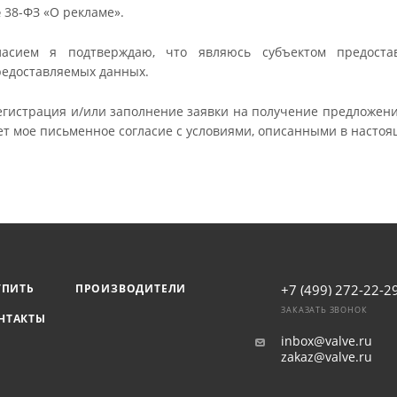
№ 38-ФЗ «О рекламе».
ласием я подтверждаю, что являюсь субъектом предоста
редоставляемых данных.
регистрация и/или заполнение заявки на получение предложе
ет мое письменное согласие с условиями, описанными в настоя
УПИТЬ
ПРОИЗВОДИТЕЛИ
+7 (499) 272-22-2
ЗАКАЗАТЬ ЗВОНОК
НТАКТЫ
inbox@valve.ru
zakaz@valve.ru