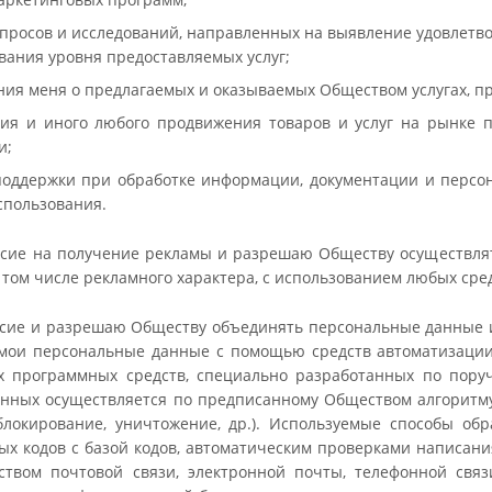
просов и исследований, направленных на выявление удовлетво
ания уровня предоставляемых услуг;
я меня о предлагаемых и оказываемых Обществом услугах, про
ия и иного любого продвижения товаров и услуг на рынке 
и;
поддержки при обработке информации, документации и персо
использования.
сие на получение рекламы и разрешаю Обществу осуществлять
 том числе рекламного характера, с использованием любых сред
сие и разрешаю Обществу объединять персональные данные 
мои персональные данные с помощью средств автоматизации 
 программных средств, специально разработанных по пору
нных осуществляется по предписанному Обществом алгоритму (
блокирование, уничтожение, др.). Используемые способы обр
ых кодов с базой кодов, автоматическим проверками написани
ством почтовой связи, электронной почты, телефонной связ