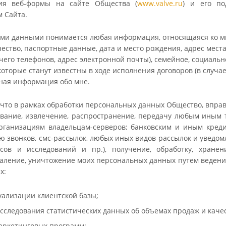
ия веб-формы на сайте Общества (
www.valve.ru
) и его по
м Сайта.
и данными понимается любая информация, относящаяся ко мне 
чество, паспортные данные, дата и место рождения, адрес мест
чего телефонов, адрес электронной почты), семейное, социаль
которые станут известны в ходе исполнения договоров (в случа
ная информация обо мне.
, что в рамках обработки персональных данных Общество, вправ
ование, извлечение, распространение, передачу любым иным 
рганизациям владельцам-серверов; банковским и иным кред
ю звонков, смс-рассылок, любых иных видов рассылок и уведо
ов и исследований и пр.), получение, обработку, хранени
даление, уничтожение моих персональных данных путем веден
х:
уализации клиентской базы;
сследования статистических данных об объемах продаж и качес
аркетинговых программ;