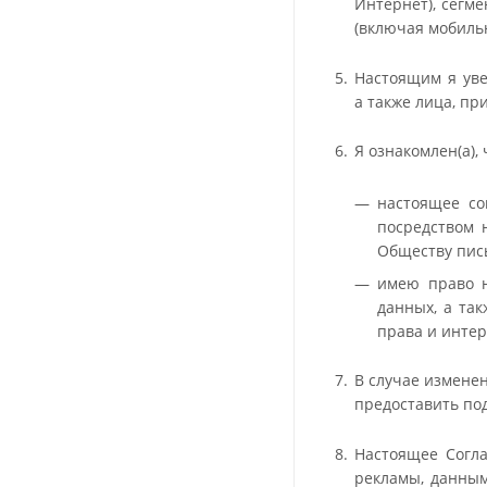
Интернет), сегм
(включая мобильн
Настоящим я уве
а также лица, пр
Я ознакомлен(а), 
настоящее со
посредством 
Обществу пись
имею право н
данных, а та
права и интер
В случае измене
предоставить по
Настоящее Согл
рекламы, данным