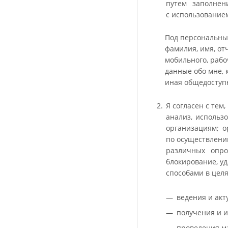
путем заполнен
с использование
Под персональным
фамилия, имя, от
мобильного, рабо
данные обо мне, 
иная общедоступ
Я согласен с тем
анализ, использ
организациям; о
по осуществлени
различных опрос
блокирование, у
способами в целя
ведения и акт
получения и и
проведения м