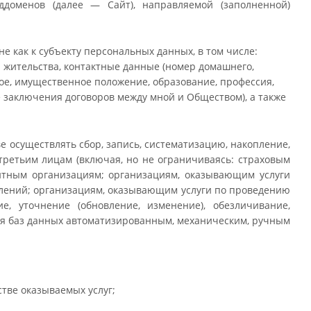
ддоменов (далее — Сайт), направляемой (заполненной)
как к субъекту персональных данных, в том числе:
а жительства, контактные данные (номер домашнего,
ное, имущественное положение, образование, профессия,
е заключения договоров между мной и Обществом), а также
е осуществлять сбор, запись, систематизацию, накопление,
третьим лицам (включая, но не ограничиваясь: страховым
итным организациям; организациям, оказывающим услуги
млений; организациям, оказывающим услуги по проведению
е, уточнение (обновление, изменение), обезличивание,
ия баз данных автоматизированным, механическим, ручным
тве оказываемых услуг;