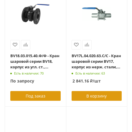
BV18.03.015.40.Ф/Ф - Кран
BV17L.04.020.63.С/С - Кран
шаровой серии BV18,
шаровой серии BV17,
корпус из угл. ст.,
корпус из нерж. стали,
полнопроходной DN15
полнопроходный DN20
Есть в наличии: 70
Есть в наличии: 63
PN40, ф/ф, ISO-фланец,
PN63, сварка/сварка
По запросу
2 841.16
₽
/шт
рукоятка
удлиненные патрубки L
= 150 мм
Под заказ
В корзину