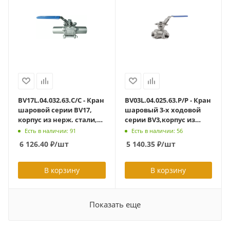
BV17L.04.032.63.С/С - Кран
BV03L.04.025.63.Р/Р - Кран
шаровой серии BV17,
шаровый 3-х ходовой
корпус из нерж. стали,
серии BV3,корпус из
DN32 PN63, сварка/
нерж. стали,
Есть в наличии: 91
Есть в наличии: 56
сварка удлиненные
полупроходной DN25
6 126.40
₽
/шт
5 140.35
₽
/шт
патрубки L = 180 мм
PN63, тип
(РАСПРОДАЖА БЕЗ
присоединения -
СКИДОК)
резьба/резьба, L-порт
В корзину
В корзину
Показать еще