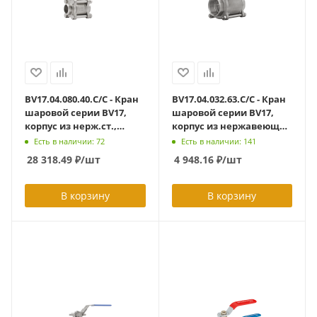
BV17.04.080.40.C/C - Кран
BV17.04.032.63.С/С - Кран
шаровой серии BV17,
шаровой серии BV17,
корпус из нерж.ст.,
корпус из нержавеющей
полнопроходный DN80
стали AISI 316
Есть в наличии: 72
Есть в наличии: 141
PN40, с/с, c ISO-фланцем
полнопроходный DN32
28 318.49
₽
/шт
4 948.16
₽
/шт
F07/F10 (L=203 мм)
PN63, тип
присоединения -
сварка/сварка
В корзину
В корзину