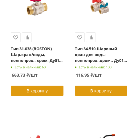
Тип 31.038 (BOSTON)
Тип 34.510.Шаровый
Шар.кран/воды,
кран для воды
полнопрох., хром, Ду015,
полнопрох.,хром., Ду010,
Ру30,Тмах=140гр.,
Ру25,
Есть в наличии: 60
Есть в наличии: 133
внеш.р., рукоятка
Траб=95,Тмах=110гр.,внутр.р-
663.73
₽
/шт
116.95
₽
/шт
бабочка
ба, рукоятка бабочка
В корзину
В корзину