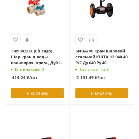
Тип 34.500. (Chicago)
БИВАЛ® Кран шаровой
Шар.кран д.воды
стальной КШТХ.12.040.40
полнопрох.,хром., Ду010,
Р/С Ду 040 Ру 40
Ру25,Траб=95,Тмах=110
Есть в наличии: 3
Есть в наличии: 6
гр.,внутр.р-ба, рукоятка
414.24
₽
/шт
2 101.49
₽
/шт
обычная
В корзину
В корзину