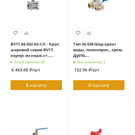
BV17.04.032.63.C/C - Кран
Тип 34.530 Шар.кран/
шаровой серии BV17,
воды, полнопрох., хром,
корпус из нерж.ст.,
Ду010,
полнопроходный DN32
Ру25,Траб=95,Тмах=110гр,
Есть в наличии: 40
Есть в наличии: 2
PN63, с/с, c ISO-фланцем
внутр/внешн.р.,
6 463.05
₽
/шт
122.96
₽
/шт
F05/F07
обычная рукоятка
В корзину
В корзину