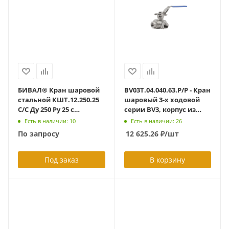
БИВАЛ® Кран шаровой
BV03Т.04.040.63.Р/Р - Кран
стальной КШТ.12.250.25
шаровый 3-х ходовой
С/С Ду 250 Ру 25 с
серии BV3, корпус из
рукояткой
нерж.стали,
Есть в наличии: 10
Есть в наличии: 26
полупроходной DN40
По запросу
12 625.26
₽
/шт
PN63, ISO фланец,
резьба/резьба, Т-порт
(L=137мм)
Под заказ
В корзину