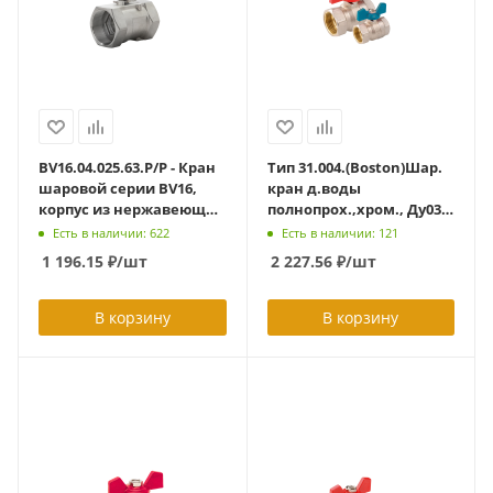
BV16.04.025.63.Р/Р - Кран
Тип 31.004.(Boston)Шар.
шаровой серии BV16,
кран д.воды
корпус из нержавеющей
полнопрох.,хром., Ду032,
стали, полупроходной
Ру30, Траб=95,Тмах=140
Есть в наличии: 622
Есть в наличии: 121
DN025 PN63, тип
гр.,внутр.р-ба, рукоятка
1 196.15
₽
/шт
2 227.56
₽
/шт
присоединения -
обычная
резьба/резьба
В корзину
В корзину