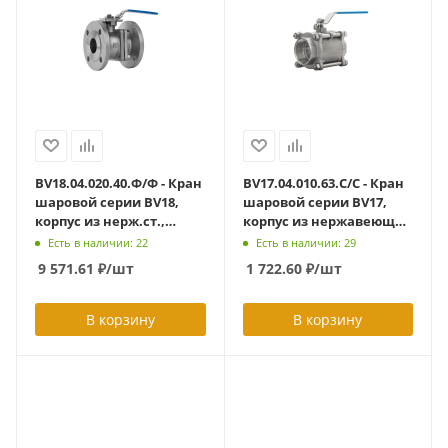
BV18.04.020.40.Ф/Ф - Кран
BV17.04.010.63.С/С - Кран
шаровой серии BV18,
шаровой серии BV17,
корпус из нерж.ст.,
корпус из нержавеющей
полнопроходной DN20
стали AISI 316
Есть в наличии: 22
Есть в наличии: 29
PN40, ф/ф с ISO-фланцем
полнопроходный DN10
9 571.61
₽
/шт
1 722.60
₽
/шт
F03/F04
PN63, тип
присоединения -
сварка/сварка (L= 80)
В корзину
В корзину