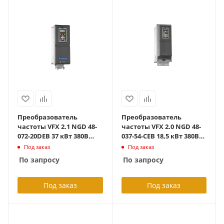
Преобразователь
Преобразователь
частоты VFX 2.1 NGD 48-
частоты VFX 2.0 NGD 48-
072-20DEB 37 кВт 380В
037-54-CEB 18,5 кВт 380В
IP20 с тормозным
IP54_Lift Version_с платой
Под заказ
Под заказ
блоком
сопр.
По запросу
По запросу
Под заказ
Под заказ