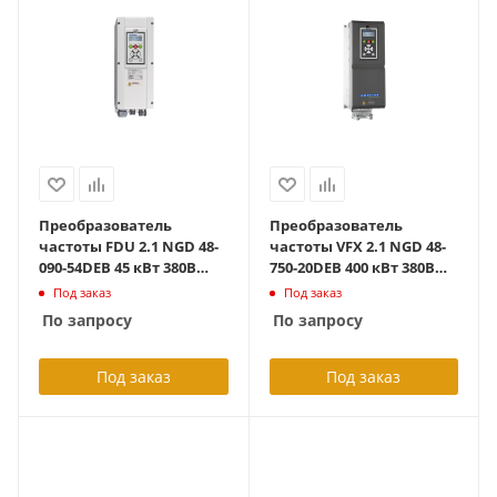
Преобразователь
Преобразователь
частоты FDU 2.1 NGD 48-
частоты VFX 2.1 NGD 48-
090-54DEB 45 кВт 380В
750-20DEB 400 кВт 380В
IP54 с тормозным
IP20 с тормозным
Под заказ
Под заказ
блоком
блоком
По запросу
По запросу
Под заказ
Под заказ