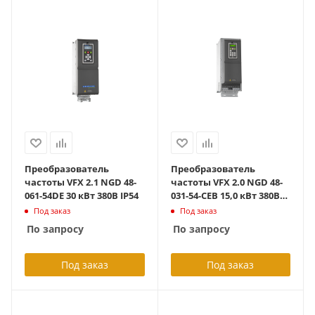
Преобразователь
Преобразователь
частоты VFX 2.1 NGD 48-
частоты VFX 2.0 NGD 48-
061-54DE 30 кВт 380В IP54
031-54-CEB 15,0 кВт 380В
IP54_Lift Version_с платой
Под заказ
Под заказ
сопр.
По запросу
По запросу
Под заказ
Под заказ