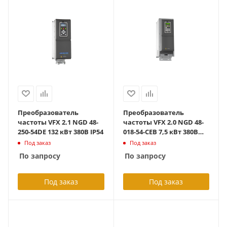
Преобразователь
Преобразователь
частоты VFX 2.1 NGD 48-
частоты VFX 2.0 NGD 48-
250-54DE 132 кВт 380В IP54
018-54-CEB 7,5 кВт 380В
IP54_Lift Version_с платой
Под заказ
Под заказ
сопр.
По запросу
По запросу
Под заказ
Под заказ