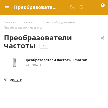
0
Преобразователи частоты купить по выгодным ценам в каталоге Valve.ru
—
—
—
Главная
Каталог
Электрооборудование
Преобразователи частоты
Преобразователи
частоты
144
Преобразователи частоты Emotron
144 ТОВАРА
ФИЛЬТР