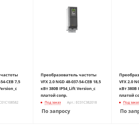
 частоты
Преобразователь частоты
Преобраз
-54-CEB 7,5
VFX 2.0 NGD 48-037-54-CEB 18,5
VFX 2.0 N
кВт 380В IP54_Lift Version_с
кВт 380В IP54_Lift Version_с
платой сопр.
платой с
EC01C108582
Под заказ
Арт.: EC01C382018
Под зака
По запросу
По зап