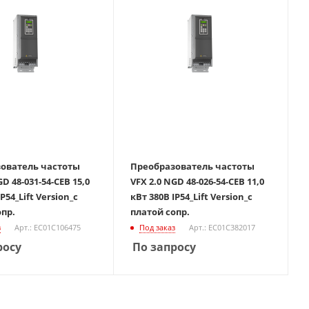
ователь частоты
Преобразователь частоты
GD 48-031-54-CEB 15,0
VFX 2.0 NGD 48-026-54-CEB 11,0
кВт 380В IP54_Lift Version_с
опр.
платой сопр.
з
Арт.: EC01C106475
Под заказ
Арт.: EC01C382017
росу
По запросу