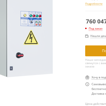
Подробности
760 04
Под заказ
Нашли деш
По
Наши менедже
свяжутся с ва
заказа
Хочу в по
Самовывоз
бесплатн
Доставка з
Цена действит