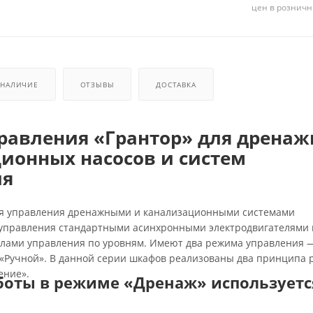
цен в розничн
НАЛИЧИЕ
ОТЗЫВЫ
ДОСТАВКА
авления «Грантор» для дренаж
ионных насосов и систем
ия
я управления дренажными и канализационными системами
управления стандартными асинхронными электродвигателями 
налами управления по уровням. Имеют два режима управления 
 «Ручной». В данной серии шкафов реализованы два принципа
ение».
оты в режиме «Дренаж» используетс