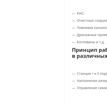
КНС;
Очистные сооруж
Ливневая канали
Дренажные приям
Котлованы и т.д.
Принцип ра
в различных
Станции I и II по
Наполнение резе
Управление скваж