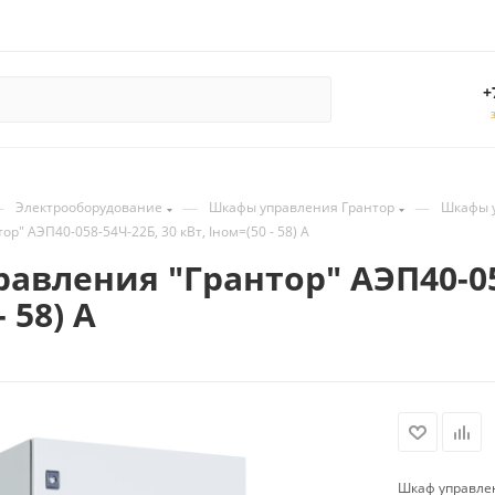
+
—
—
—
Электрооборудование
Шкафы управления Грантор
Шкафы 
р" АЭП40-058-54Ч-22Б, 30 кВт, Iном=(50 - 58) А
авления "Грантор" АЭП40-058
 58) А
Шкаф управлени