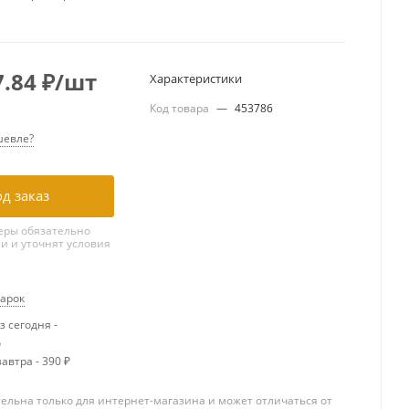
7.84
₽
/шт
Характеристики
Код товара
—
453786
евле?
д заказ
ры обязательно
ми и уточнят условия
дарок
 сегодня -
о
автра - 390 ₽
ельна только для интернет-магазина и может отличаться от