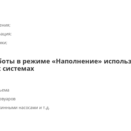
ения;
зация;
ки;
боты в режиме «Наполнение» использ
 системах
дъема
рвуаров
инными насосами и т.д.