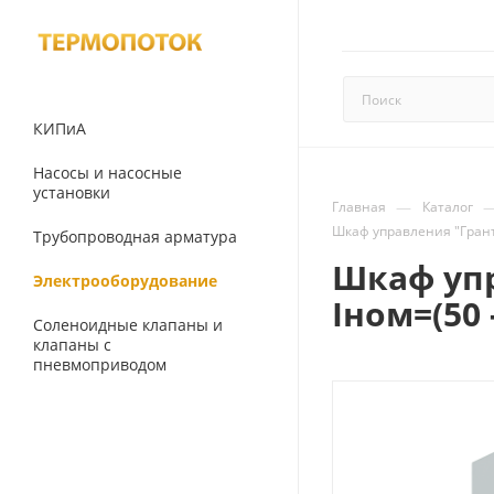
КИПиА
Насосы и насосные
установки
—
Главная
Каталог
Шкаф управления "Гранто
Трубопроводная арматура
Шкаф упр
Электрооборудование
Iном=(50 -
Соленоидные клапаны и
клапаны с
пневмоприводом