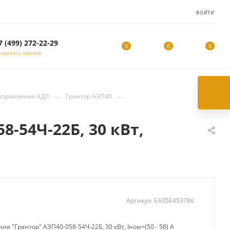
ВОЙТИ
7 (499) 272-22-29
0
0
0
ЗАКАЗАТЬ ЗВОНОК
—
—
управления АДЛ
Грантор АЭП40
-54Ч-22Б, 30 кВт,
Артикул:
EA05E453786
я "Грантор" АЭП40-058-54Ч-22Б, 30 кВт, Iном=(50 - 58) А