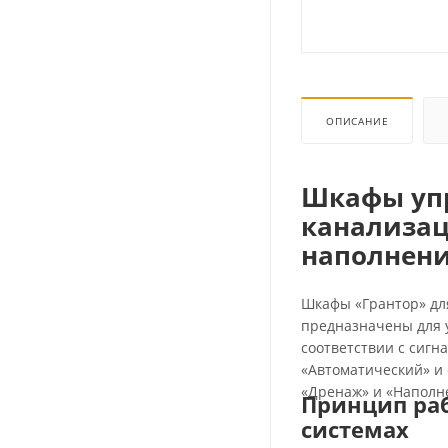
ОПИСАНИЕ
Шкафы упр
канализац
наполнен
Шкафы «Грантор» дл
предназначены для 
соответствии с сиг
«Автоматический» и
«Дренаж» и «Наполн
Принцип раб
системах