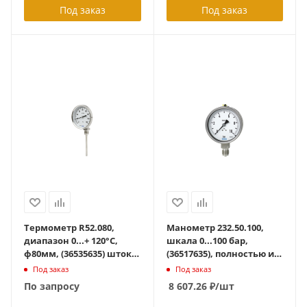
Под заказ
Под заказ
Термометр R52.080,
Манометр 232.50.100,
диапазон 0...+ 120°C,
шкала 0...100 бар,
ф80мм, (36535635) шток
(36517635), полностью из
100мм, стат. давл. до
нерж кл. точн. 1.0, до
Под заказ
Под заказ
25бар, гладкий шток
+200 град С,
По запросу
8 607.26
₽
/шт
радиальный, G1/2B