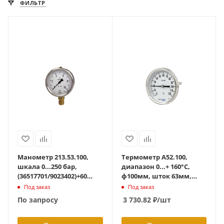
ФИЛЬТР
Манометр 213.53.100,
Термометр А52.100,
шкала 0...250 бар,
диапазон 0...+ 160°C,
(36517701/9023402)+60
ф100мм, шток 63мм,
град С, осевой G1/2B, с
(3904210/36535182) стат.
Под заказ
Под заказ
гидрозаполнением
давл. до 25бар, гладкий
По запросу
3 730.82
₽
/шт
шток