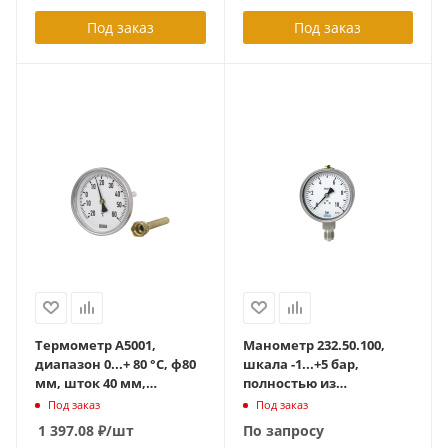
Под заказ
Под заказ
Термометр А5001,
Манометр 232.50.100,
диапазон 0...+ 80 °С, ф80
шкала -1...+5 бар,
мм, шток 40 мм,
полностью из
(36535540)с латунной
нерж.стали,
Под заказ
Под заказ
гильзой до 6 Атм, G1/2
(9040269/36518888), кл.
1 397.08
₽
/шт
По запросу
точн. 1.0, до +200 град С,