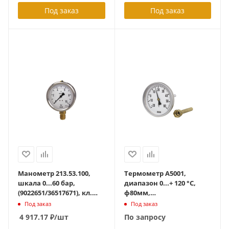
Под заказ
Под заказ
Манометр 213.53.100,
Термометр А5001,
шкала 0...60 бар,
диапазон 0...+ 120 °С,
(9022651/36517671), кл.
ф80мм,
точн. 1,0 , 60 град С,
(3901815/36760012)с
Под заказ
Под заказ
радиальный G1/2,
латуной гильзой до 6
4 917.17
₽
/шт
По запросу
гидрозаполнение
Атм, шток 160 мм, G1/2