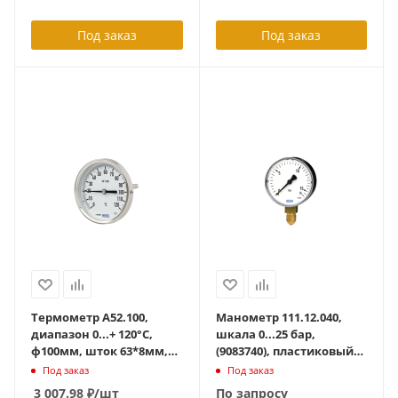
накидная гайка DN25,
Под заказ
Под заказ
Термометр А52.100,
Манометр 111.12.040,
диапазон 0...+ 120°C,
шкала 0...25 бар,
ф100мм, шток 63*8мм,
(9083740), пластиковый
(36525154/36535172) стат.
корпус, +60 град С,
Под заказ
Под заказ
давл. до 25бар, гладкий
осевой G1/8B
3 007.98
₽
/шт
По запросу