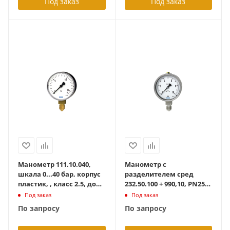
Под заказ
Под заказ
Манометр 111.10.040,
Манометр с
шкала 0...40 бар, корпус
разделителем сред
пластик, , класс 2.5, до
232.50.100 + 990,10, PN25
+60 град С, радиальный,
диапазон 0... 6 бар, кл.
Под заказ
Под заказ
G1/8B
точн. 1%,
По запросу
По запросу
присоединение рад.
G1/2