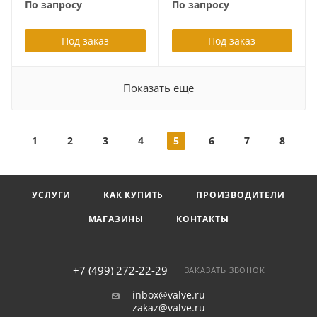
По запросу
По запросу
+200 град С, радиальный
G1/2B
Под заказ
Под заказ
Показать еще
1
2
3
4
5
6
7
8
УСЛУГИ
КАК КУПИТЬ
ПРОИЗВОДИТЕЛИ
МАГАЗИНЫ
КОНТАКТЫ
+7 (499) 272-22-29
ЗАКАЗАТЬ ЗВОНОК
inbox@valve.ru
zakaz@valve.ru