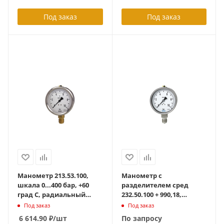
радиальный, G1/2
Под заказ
Под заказ
Манометр 213.53.100,
Манометр с
шкала 0...400 бар, +60
разделителем сред
град С, радиальный
232.50.100 + 990,18,
G1/2B, с
диапазон 0-10 бар
Под заказ
Под заказ
гидрозаполнением
(12739333), кл. точн. 1%,
6 614.90
₽
/шт
По запросу
присоединение