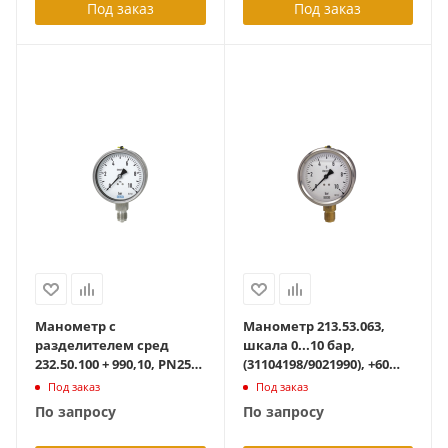
Под заказ
Под заказ
Манометр с
Манометр 213.53.063,
разделителем сред
шкала 0...10 бар,
232.50.100 + 990,10, PN25
(31104198/9021990), +60
диапазон 0... 10 бар, кл.
град С, радиальный
Под заказ
Под заказ
точн. 1%,
G1/4B, с
По запросу
По запросу
присоединение рад.
гидрозаполнением
G1/2