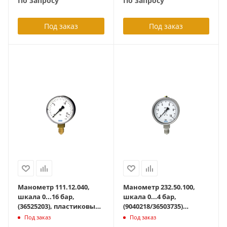
По запросу
По запросу
G1/8B
гидрозаполнением
глицерин
Под заказ
Под заказ
Манометр 111.12.040,
Манометр 232.50.100,
шкала 0...16 бар,
шкала 0...4 бар,
(36525203), пластиковый
(9040218/36503735)
корпус, +60 град С,
полностью из нерж
Под заказ
Под заказ
осевой G1/8B
стали, кл. точн. 1.0, до