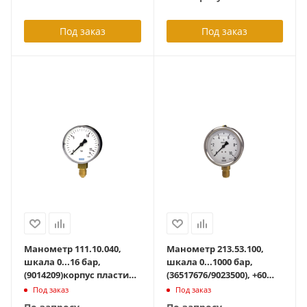
шток
Под заказ
Под заказ
Манометр 111.10.040,
Манометр 213.53.100,
шкала 0...16 бар,
шкала 0...1000 бар,
(9014209)корпус пластик,
(36517676/9023500), +60
кл. точности 2,5, до +60
град С, радиальный
Под заказ
Под заказ
град С, радиальный
G1/2B, с