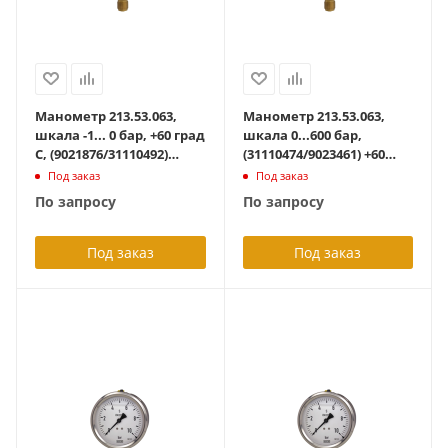
Манометр 213.53.063,
Манометр 213.53.063,
шкала -1... 0 бар, +60 град
шкала 0...600 бар,
С, (9021876/31110492)
(31110474/9023461) +60
радиальный G1/4B, с
град С, радиальный
Под заказ
Под заказ
гидрозаполнением
G1/4B, с
По запросу
По запросу
гидрозаполнением
Под заказ
Под заказ