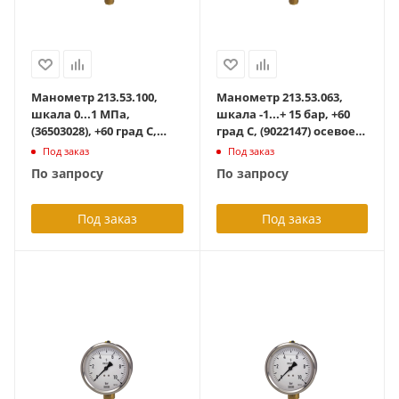
Манометр 213.53.100,
Манометр 213.53.063,
шкала 0...1 МПа,
шкала -1...+ 15 бар, +60
(36503028), +60 град С,
град С, (9022147) осевое
точность 1,0,
G1/4B, с
Под заказ
Под заказ
радиальный G1/2B с
гидрозаполнением
По запросу
По запросу
гидрозаполнением
Под заказ
Под заказ