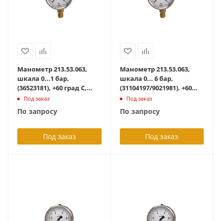
Манометр 213.53.063,
Манометр 213.53.063,
шкала 0...1 бар,
шкала 0... 6 бар,
(36523181), +60 град С,
(31104197/9021981). +60
радиальный G1/4B, с
град С, радиальный
Под заказ
Под заказ
гидрозаполнением
G1/4B, с
По запросу
По запросу
гидрозаполнением
Под заказ
Под заказ