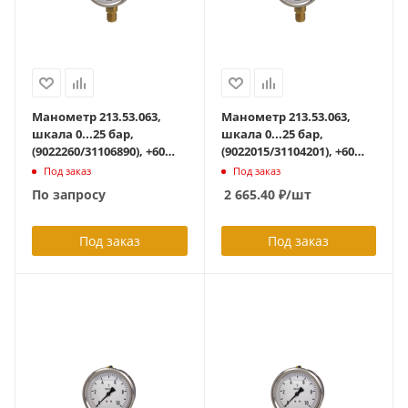
Манометр 213.53.063,
Манометр 213.53.063,
шкала 0...25 бар,
шкала 0...25 бар,
(9022260/31106890), +60
(9022015/31104201), +60
град С, осевой G1/4B, с
град С, радиальный
Под заказ
Под заказ
гидрозаполнением
G1/4B, с
По запросу
2 665.40
₽
/шт
гидрозаполнением
Под заказ
Под заказ