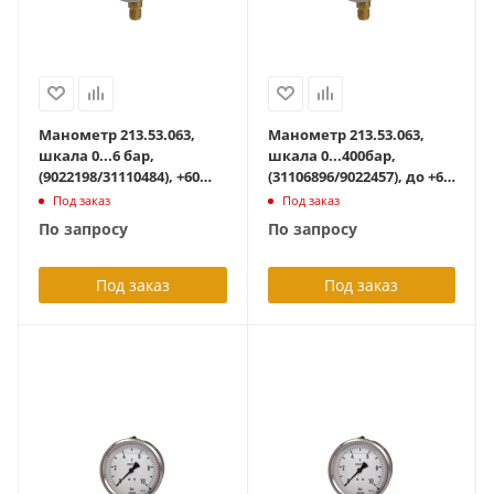
Манометр 213.53.063,
Манометр 213.53.063,
шкала 0...6 бар,
шкала 0...400бар,
(9022198/31110484), +60
(31106896/9022457), до +60
град С, осевой G1/4B, с
град С, осевое G1/4B, с
Под заказ
Под заказ
гидрозаполнением,
гидрозаполнением
По запросу
По запросу
Под заказ
Под заказ