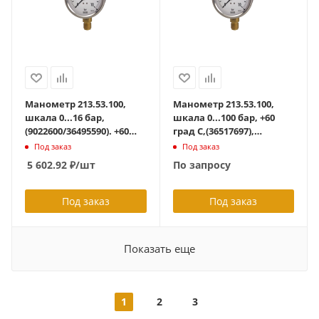
Манометр 213.53.100,
Манометр 213.53.100,
шкала 0...16 бар,
шкала 0...100 бар, +60
(9022600/36495590). +60
град С,(36517697),
град С, радиальный
подключение сзади
Под заказ
Под заказ
G1/2B, с
G1/2B, с
5 602.92
₽
/шт
По запросу
гидрозаполнением
гидрозаполнением
Под заказ
Под заказ
Показать еще
1
2
3