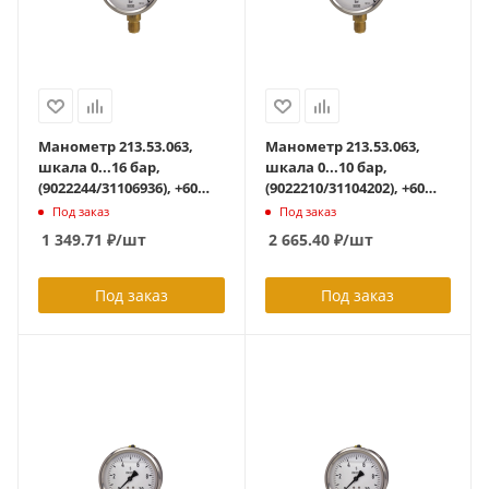
Манометр 213.53.063,
Манометр 213.53.063,
шкала 0...16 бар,
шкала 0...10 бар,
(9022244/31106936), +60
(9022210/31104202), +60
град С, осевое G1/4B, с
град С, осевое G1/4B, с
Под заказ
Под заказ
гидрозаполнением
гидрозаполнением
1 349.71
₽
/шт
2 665.40
₽
/шт
Под заказ
Под заказ