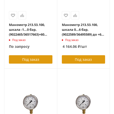
Манометр 213.53.100,
Манометр 213.53.100,
шкала -1...0 бар,
шкала 0...6 бар,
(9022465/36517663)+60
(9022589/36495589) до +60
град С, подключение
град С, радиальный
Под заказ
Под заказ
радиальное G1/2B, с
G1/2B, с
По запросу
4 164.06
₽
/шт
гидрозаполнением
гидрозаполнением
Под заказ
Под заказ