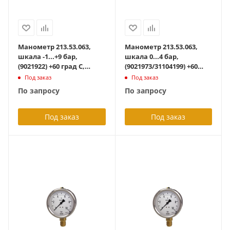
Манометр 213.53.063,
Манометр 213.53.063,
шкала -1...+9 бар,
шкала 0...4 бар,
(9021922) +60 град С,
(9021973/31104199) +60
точность 1,6,
град С, радиальный
Под заказ
Под заказ
радиальный G1/4B, с
G1/4B, с
По запросу
По запросу
гидрозаполнением
гидрозаполнением
Под заказ
Под заказ