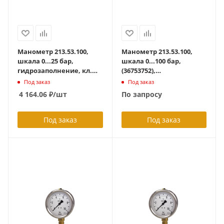
Манометр 213.53.100,
Манометр 213.53.100,
шкала 0...25 бар,
шкала 0...100 бар,
гидрозаполнение, кл.
(36753752),
точн. 1,0 , 60 град С,
гидрозаполнение, кл.
Под заказ
Под заказ
радиальный G1/2
точн. 1,0 , 60 град С,
4 164.06
₽
/шт
По запросу
радиальный G1/2
Под заказ
Под заказ