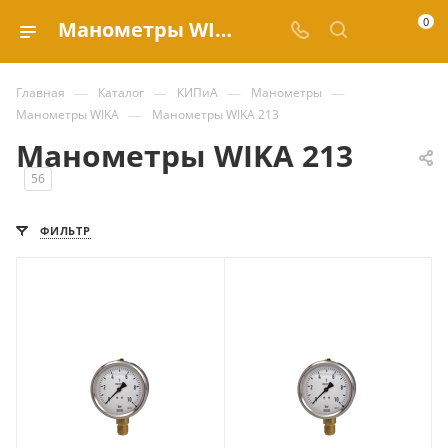
0
Манометры WIKA 213 купить по выгодным ценам в каталоге Valve.ru
—
—
—
—
Главная
Каталог
КИПиА
Манометры
—
Манометры WIKA
Манометры WIKA 213
Манометры WIKA 213
56
ФИЛЬТР