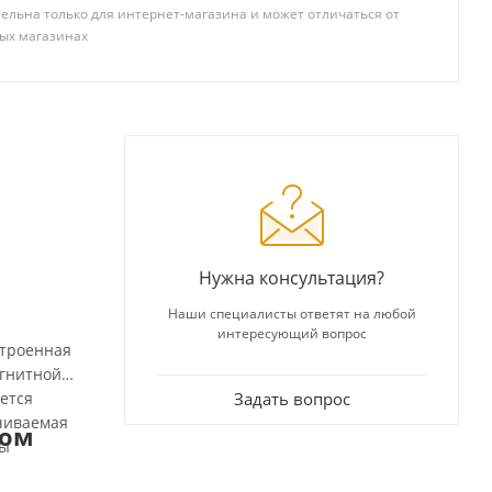
ельна только для интернет-магазина и может отличаться от
ых магазинах
Нужна консультация?
Наши специалисты ответят на любой
интересующий вопрос
строенная
агнитной
ется
Задать вопрос
ачиваемая
ром
сы