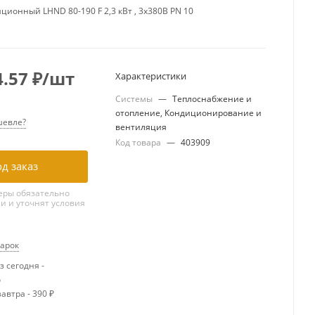
ционный LHND 80-190 F 2,3 кВт , 3х380В PN 10
4.57
₽
/шт
Характеристики
Системы
—
Теплоснабжение и
отопление, Кондиционирование и
евле?
вентиляция
Код товара
—
403909
д заказ
ры обязательно
ми и уточнят условия
дарок
 сегодня -
о
автра - 390 ₽