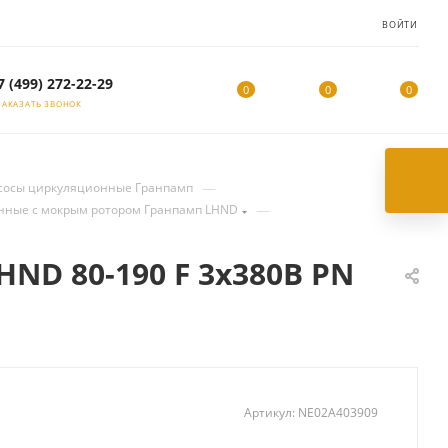
ВОЙТИ
7 (499) 272-22-29
0
0
0
ЗАКАЗАТЬ ЗВОНОК
—
сосы циркуляционные Гранпамп
—
нные с мокрым ротором Гранпамп LHND
D 80-190 F 3х380В PN
Артикул:
NE02A403909