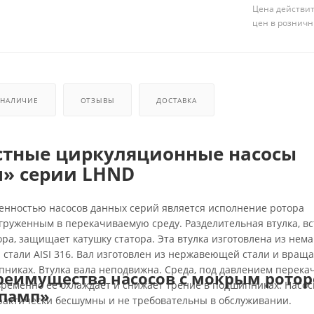
Цена действит
цен в розничн
НАЛИЧИЕ
ОТЗЫВЫ
ДОСТАВКА
стные циркуляционные насосы
» серии LHND
енностью насосов данных серий является исполнение ротора
груженным в перекачиваемую среду. Разделительная втулка, в
ора, защищает катушку статора. Эта втулка изготовлена из нем
стали AISI 316. Вал изготовлен из нержавеющей стали и враща
никах. Втулка вала неподвижна. Среда, под давлением перек
реимущества насосов с мокрым рото
временно ее охлаждает и снижает трение в подшипниках. Насо
нпамп»
рактически бесшумны и не требовательны в обслуживании.