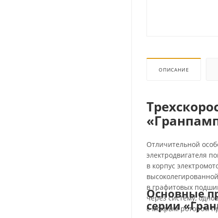
ОПИСАНИЕ
Трехскоро
«Гранпамп
Отличительной особ
электродвигателя по
в корпус электромот
высоколегированной 
в графитовых подшип
Основные п
через систему, одно
серии «Гра
с мокрым ротором п