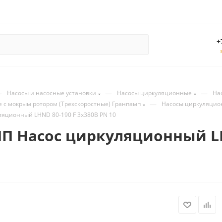
+
—
—
—
Насосы и насосные установки
Насосы циркуляционные
На
—
 с мокрым ротором (Трехскоростные) Гранпамп
Насосы циркуляцио
яционный LHND 80-190 F 3х380В PN 10
 Насос циркуляционный LHN