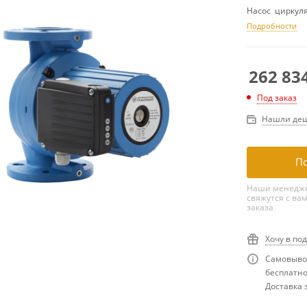
Насос циркуля
Подробности
262 83
Под заказ
Нашли деш
По
Наши менедже
свяжутся с ва
заказа
Хочу в по
Самовывоз
бесплатн
Доставка з