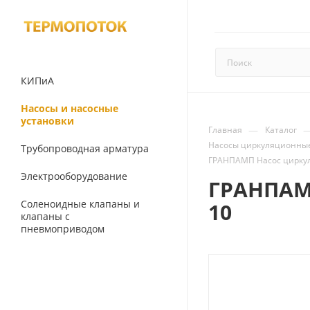
КИПиА
Насосы и насосные
установки
—
Главная
Каталог
Насосы циркуляционные
Трубопроводная арматура
ГРАНПАМП Насос циркул
Электрооборудование
ГРАНПАМП
Соленоидные клапаны и
10
клапаны с
пневмоприводом