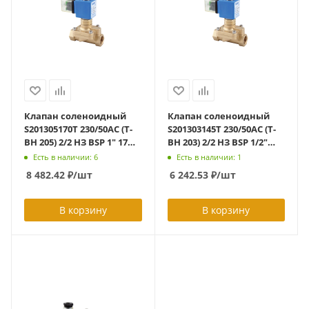
Клапан соленоидный
Клапан соленоидный
S201305170T 230/50AC (T-
S201303145T 230/50AC (T-
BH 205) 2/2 НЗ BSP 1" 17
BH 203) 2/2 НЗ BSP 1/2"
мм 0.5-6 бар -10...+160С,
14,5 мм 0.5-6 бар
Есть в наличии: 6
Есть в наличии: 1
PTFE, латунь
-10...+160С, латунь
8 482.42
₽
/шт
6 242.53
₽
/шт
В корзину
В корзину