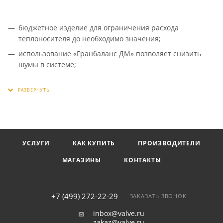
бюджетное изделие для ограничения расхода
теплоносителя до необходимо значения;
использование «Гранбаланс ДМ» позволяет снизить
шумы в системе;
компактная конструкция изделия и возможность
монтажа в любом положении на подающем и обратном
трубопопроводах;
фиксация настроечной позиции величины подъема
регулирующего болта;
снижение затрат на балансировку, энергосбережение и
УСЛУГИ
КАК КУПИТЬ
ПРОИЗВОДИТЕЛИ
высокий уровень комфорта.
МАГАЗИНЫ
КОНТАКТЫ
+7 (499) 272-22-29
ЗАКАЗАТЬ ЗВОНОК
inbox@valve.ru
zakaz@valve.ru