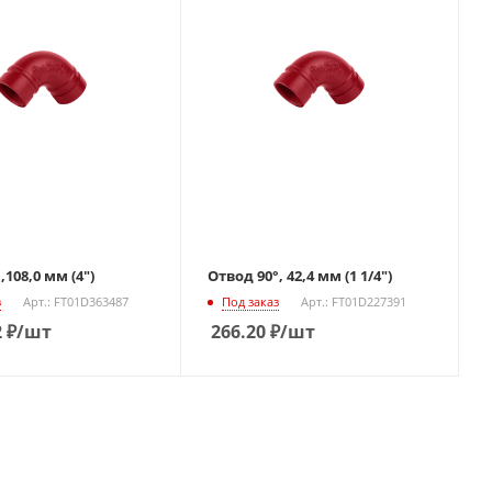
,108,0 мм (4")
Отвод 90°, 42,4 мм (1 1/4")
з
Арт.: FT01D363487
Под заказ
Арт.: FT01D227391
2
₽
/шт
266.20
₽
/шт