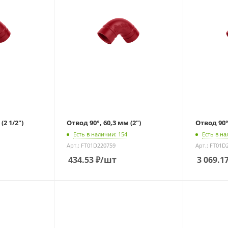
(2 1/2")
Отвод 90°, 60,3 мм (2")
Отвод 90°
Есть в наличии: 154
Есть в на
Арт.: FT01D220759
Арт.: FT01D
434.53
₽
/шт
3 069.1