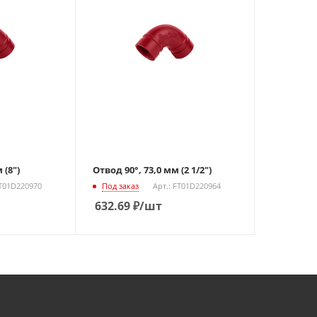
 (8")
Отвод 90°, 73,0 мм (2 1/2")
FT01D220970
Под заказ
Арт.: FT01D220964
632.69
₽
/шт