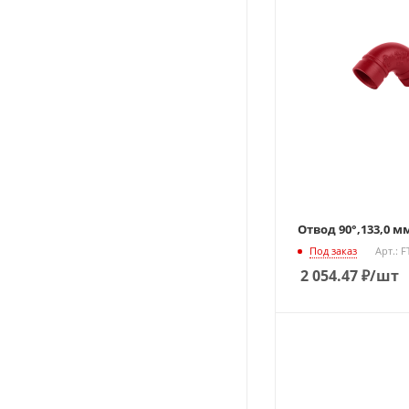
Отвод 90°,133,0 мм
Под заказ
Арт.: 
2 054.47
₽
/шт