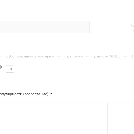
+
—
—
—
—
Трубопроводная арматура
Грувлоки
Грувлоки MEIDE
О
°
10
опулярности (возрастание)