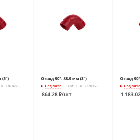
 (5")
Отвод 90°, 88,9 мм (3")
Отвод 90°
FT01D363486
Под заказ
Арт.: FT01D220965
Под зака
864.28
₽
/шт
1 183.0