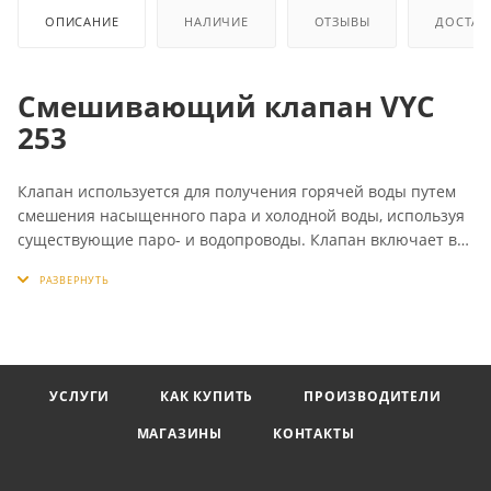
ОПИСАНИЕ
НАЛИЧИЕ
ОТЗЫВЫ
ДОСТАВ
Смешивающий клапан VYC
253
Клапан используется для получения горячей воды путем
смешения насыщенного пара и холодной воды, используя
существующие паро- и водопроводы. Клапан включает в
себя предохранительный элемент, который
предотвращает случайный выброс пара, даже если по
каким-либо причинам прекращается подача холодной
воды. Температура воды на выходе смешивающего
клапана легко регулируется встроенным регулятором
температуры.
УСЛУГИ
КАК КУПИТЬ
ПРОИЗВОДИТЕЛИ
МАГАЗИНЫ
КОНТАКТЫ