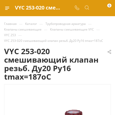
0
VYC 253-020 смешивающий клапан резьб. Ду20 Ру16 tmax=187oC купить за 204 140.90 ₽ | Valve.ru
—
—
—
Главная
Каталог
Трубопроводная арматура
—
—
Клапаны смешивающие
Клапаны смешивающие VYC
—
VYC 253
VYC 253-020 смешивающий клапан резьб. Ду20 Ру16 tmax=187oC
VYC 253-020
смешивающий клапан
резьб. Ду20 Ру16
tmax=187oC