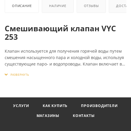
ОПИСАНИЕ
НАЛИЧИЕ
ОТЗЫВЫ
ДОСТАВ
Смешивающий клапан VYC
253
Клапан используется для получения горячей воды путем
смешения насыщенного пара и холодной воды, используя
существующие паро- и водопроводы. Клапан включает в
себя предохранительный элемент, который
предотвращает случайный выброс пара, даже если по
каким-либо причинам прекращается подача холодной
воды. Температура воды на выходе смешивающего
клапана легко регулируется встроенным регулятором
температуры.
УСЛУГИ
КАК КУПИТЬ
ПРОИЗВОДИТЕЛИ
МАГАЗИНЫ
КОНТАКТЫ