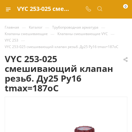
0
VYC 253-025 смешивающий клапан резьб. Ду25 Ру16 tmax=187oC купить за 265 480.24 ₽ | Valve.ru
—
—
—
Главная
Каталог
Трубопроводная арматура
—
—
Клапаны смешивающие
Клапаны смешивающие VYC
—
VYC 253
VYC 253-025 смешивающий клапан резьб. Ду25 Ру16 tmax=187oC
VYC 253-025
смешивающий клапан
резьб. Ду25 Ру16
tmax=187oC