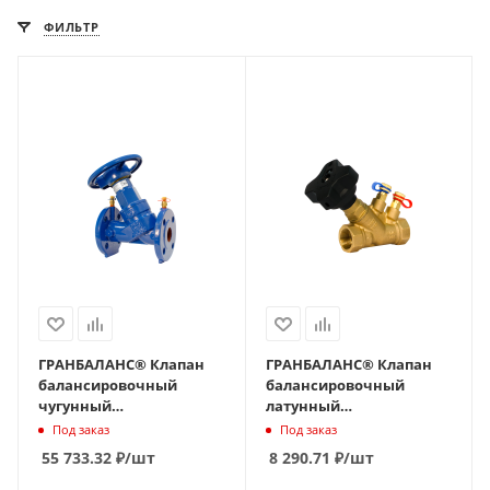
ФИЛЬТР
ГРАНБАЛАНС® Клапан
ГРАНБАЛАНС® Клапан
балансировочный
балансировочный
чугунный
латунный
КБЧ.01.10.125.16, Ду 125,
КБЛ.02.10.040.25, Ду 040,
Под заказ
Под заказ
Ру16, Тмакс=120оС, ф/
Ру25, Тмакс=120оС, р/
55 733.32
₽
/шт
8 290.71
₽
/шт
ф_NEW DESIGN
р_NEW DESIGN