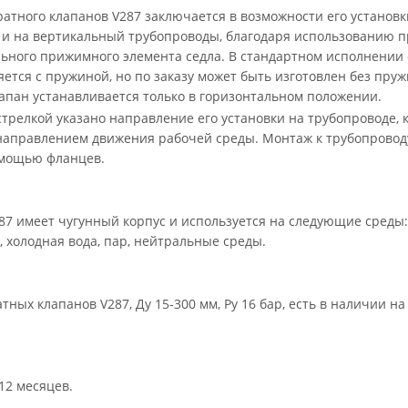
атного клапанов V287 заключается в возможности его установк
к и на вертикальный трубопроводы, благодаря использованию 
льного прижимного элемента седла. В стандартном исполнении
яется с пружиной, но по заказу может быть изготовлен без пруж
апан устанавливается только в горизонтальном положении.
стрелкой указано направление его установки на трубопроводе, 
 направлением движения рабочей среды. Монтаж к трубопровод
омощью фланцев.
7 имеет чугунный корпус и используется на следующие среды:
, холодная вода, пар, нейтральные среды.
ных клапанов V287, Ду 15-300 мм, Ру 16 бар, есть в наличии на
12 месяцев.