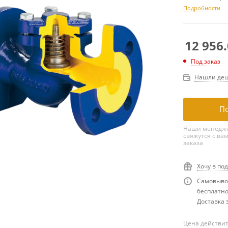
Подробности
12 956
Под заказ
Нашли деш
По
Наши менедже
свяжутся с ва
заказа
Хочу в по
Самовывоз
бесплатн
Доставка з
Цена действит