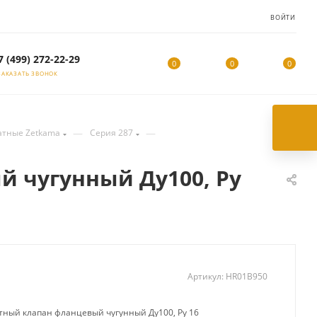
ВОЙТИ
7 (499) 272-22-29
0
0
0
ЗАКАЗАТЬ ЗВОНОК
—
—
атные Zetkama
Серия 287
й чугунный Ду100, Ру
Артикул:
HR01B950
атный клапан фланцевый чугунный Ду100, Ру 16