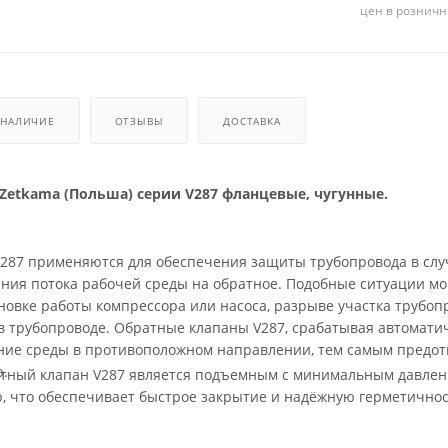
цен в розничн
НАЛИЧИЕ
ОТЗЫВЫ
ДОСТАВКА
Zetkama (Польша) серии V287 фланцевые, чугунные.
287 применяются для обеспечения защиты трубопровода в слу
ния потока рабочей среды на обратное. Подобные ситуации мо
новке работы компрессора или насоса, разрыве участка трубоп
паны V287, срабатывая автоматически,
ие среды в противоположном направлении, тем самым предо
.
атный клапан V287 является подъемным с минимальным давле
ар, что обеспечивает быстрое закрытие и надёжную герметичнос