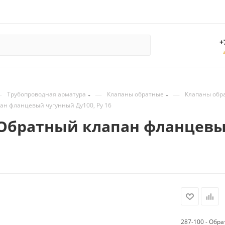
+
—
—
—
Трубопроводная арматура
Клапаны обратные
Клапаны обр
пан фланцевый чугунный Ду100, Ру 16
- Обратный клапан фланцевы
287-100 - Обр