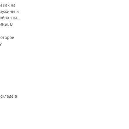
и как на
пружины в
 обратный
ины. В
которое
у
 складе в