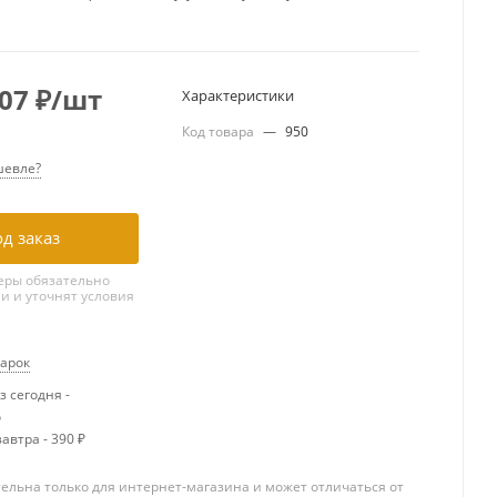
.07
₽
/шт
Характеристики
Код товара
—
950
евле?
д заказ
ры обязательно
ми и уточнят условия
дарок
 сегодня -
о
автра - 390 ₽
ельна только для интернет-магазина и может отличаться от