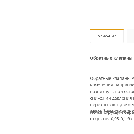
ОПИСАНИЕ
Обратные клапаны 
Обратные клапаны V
изменения направле
возникнуть при оста
снижении давления в трубопроводе. Обратные кла
перекрывают движен
аварийную ситуацию
По конструкции обр
открытия 0,05-0,1 б