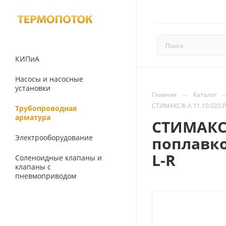
КИПиА
Насосы и насосные
установки
—
Главная
Каталог
СТИМАКС® A 11.10.020.Р/
Трубопроводная
арматура
СТИМАКС®
Электрооборудование
поплавко
L-R
Соленоидные клапаны и
клапаны с
пневмоприводом