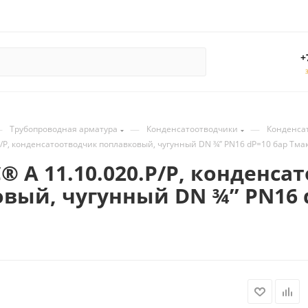
+
—
—
—
Трубопроводная арматура
Конденсатоотводчики
Конденса
Р, конденсатоотводчик поплавковый, чугунный DN ¾’’ PN16 dP=10 бар Тмак
 A 11.10.020.Р/Р, конденса
вый, чугунный DN ¾’’ PN16 