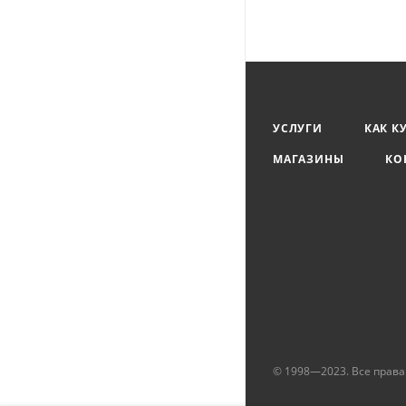
замерзанию, при ус
УСЛУГИ
КАК К
МАГАЗИНЫ
КО
© 1998—2023. Все прав