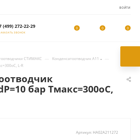
ВОЙТИ
7 (499) 272-22-29
0
0
0
ЗАКАЗАТЬ ЗВОНОК
—
—
тоотводчики СТИМАКС
Конденсатоотводчик A11
с=300оС, L-R
тоотводчик
dP=10 бар Тмакс=300оС,
Артикул:
HA02A211272