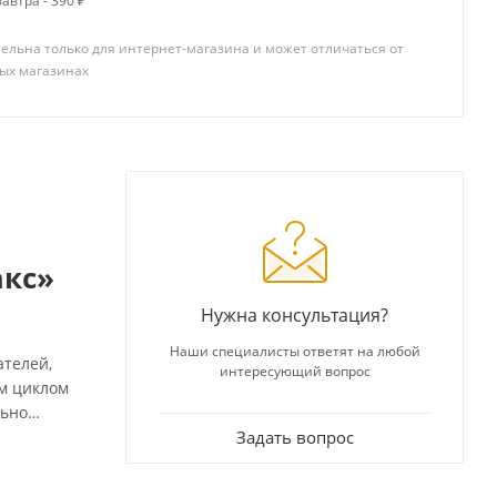
автра - 390 ₽
ельна только для интернет-магазина и может отличаться от
ых магазинах
акс»
Нужна консультация?
Наши специалисты ответят на любой
ателей,
интересующий вопрос
ым циклом
льно
еский
Задать вопрос
ся
 Подвержен