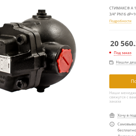
СТИМАКС® A 11
3/4’’ PN16 dP=
Подробности
20 560
Под заказ
Нашли деш
По
Наши менедже
свяжутся с ва
заказа
Хочу в по
Самовывоз
бесплатн