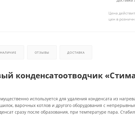
Доставка з
Цена действит
цен в розничн
НАЛИЧИЕ
ОТЗЫВЫ
ДОСТАВКА
ый конденсатоотводчик «Стим
ущественно используется для удаления конденсата из нагрев
шилок, варочных котлов и другого оборудования с непрерывн
денсат сразу после образования, при температуре пара. Стаби
енном расходе и давлении. Содержит встроенный термостатич
Обладает большой пропускной способностью. Перед КО требует
 фильтра. Может обслуживаться без демонтажа с паропровода.