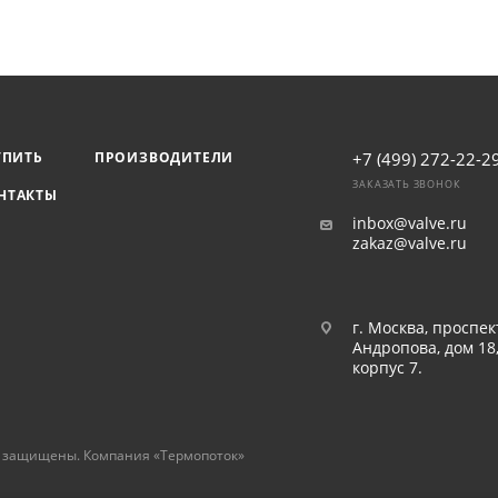
тановке вне помещений требуется теплоизоляция.
УПИТЬ
ПРОИЗВОДИТЕЛИ
+7 (499) 272-22-2
ЗАКАЗАТЬ ЗВОНОК
НТАКТЫ
inbox@valve.ru
zakaz@valve.ru
г. Москва, проспек
Андропова, дом 18
корпус 7.
а защищены. Компания «Термопоток»