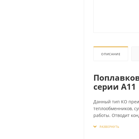
ОПИСАНИЕ
Поплавков
серии А11
Данный тип КО преим
теплообменников, су
работы. Отводит кон
работает при перем
воздушный клапан. 
установка сетчатого