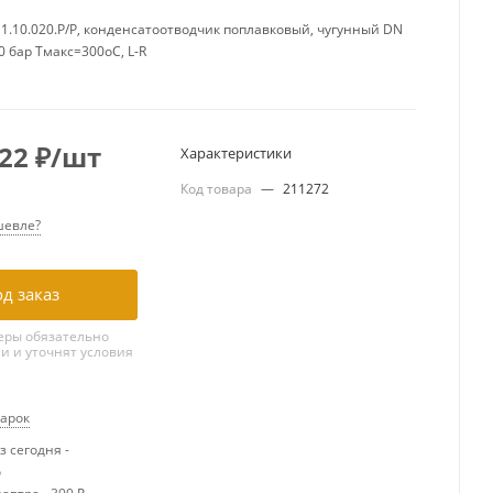
.10.020.Р/Р, конденсатоотводчик поплавковый, чугунный DN
10 бар Тмакс=300оС, L-R
.22
₽
/шт
Характеристики
Код товара
—
211272
евле?
д заказ
ры обязательно
ми и уточнят условия
дарок
 сегодня -
о