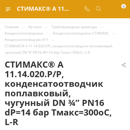
0
СТИМАКС® A 11.14.020.Р/Р, конденсатоотводчик поплавковый, чугунный DN ¾’’ PN16 dP=14 бар Тмакс=300оС, L-R купить за 20 751.81 ₽ | Valve.ru
—
—
—
Главная
Каталог
Трубопроводная арматура
—
—
Конденсатоотводчики
Конденсатоотводчики СТИМАКС
—
Конденсатоотводчик A11
СТИМАКС® A 11.14.020.Р/Р, конденсатоотводчик поплавковый,
чугунный DN ¾’’ PN16 dP=14 бар Тмакс=300оС, L-R
СТИМАКС® A
11.14.020.Р/Р,
конденсатоотводчик
поплавковый,
чугунный DN ¾’’ PN16
dP=14 бар Тмакс=300оС,
L-R