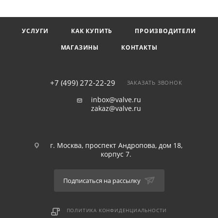
встроенный термостатический воздушный клапан.
Обладает большой пропускной способностью. Перед КО
требуется установка сетчатого фильтра. Может
УСЛУГИ
КАК КУПИТЬ
ПРОИЗВОДИТЕЛИ
обслуживаться без демонтажа с паропровода. Подвержен
замерзанию, при установке вне помещений требуется
МАГАЗИНЫ
КОНТАКТЫ
теплоизоляция.
+7 (499) 272-22-29
ЗАКАЗАТЬ ЗВОНОК
inbox@valve.ru
zakaz@valve.ru
г. Москва, проспект Андропова, дом 18,
корпус 7.
Подписаться на рассылку
ПОЛИТИКА КОНФИДЕНЦИАЛЬНОСТИ