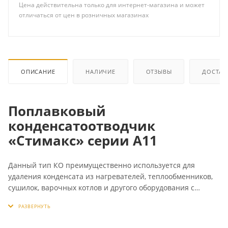
Цена действительна только для интернет-магазина и может
отличаться от цен в розничных магазинах
ОПИСАНИЕ
НАЛИЧИЕ
ОТЗЫВЫ
ДОСТАВ
Поплавковый
конденсатоотводчик
«Стимакс» серии А11
Данный тип КО преимущественно используется для
удаления конденсата из нагревателей, теплообменников,
сушилок, варочных котлов и другого оборудования с
непрерывным циклом работы. Отводит конденсат сразу
после образования, при температуре пара. Стабильно
работает при переменном расходе и давлении. Содержит