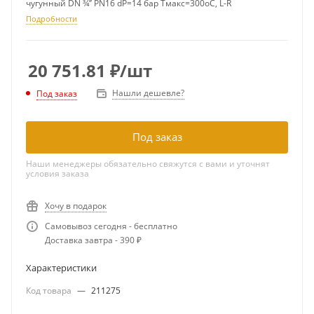
чугунный DN ¾’’ PN16 dP=14 бар Тмакс=300оС, L-R
Подробности
20 751.81
₽
/шт
Нашли дешевле?
Под заказ
Под заказ
Наши менеджеры обязательно свяжутся с вами и уточнят
условия заказа
Хочу в подарок
Самовывоз сегодня - бесплатно
Доставка завтра - 390 ₽
Характеристики
Код товара
—
211275