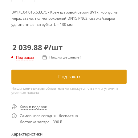
BV17L.04.015.63.С/С - Кран шаровой серии BV17, корпус из
нерж. стали, полнопроходный DN15 PN63, сварка/сварка
удлиненные патрубки L = 130 мм
2 039.88
₽
/шт
Нашли дешевле?
Под заказ
Под заказ
Наши менеджеры обязательно свяжутся с вами и уточнят
условия заказа
Хочу в подарок
Самовывоз сегодня - бесплатно
Доставка завтра - 390 ₽
Характеристики