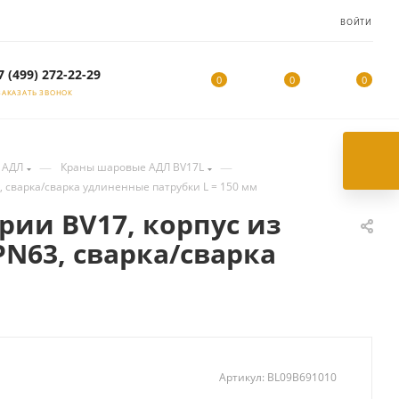
ВОЙТИ
7 (499) 272-22-29
0
0
0
ЗАКАЗАТЬ ЗВОНОК
—
—
 АДЛ
Краны шаровые АДЛ BV17L
, сварка/сварка удлиненные патрубки L = 150 мм
ерии BV17, корпус из
N63, сварка/сварка
Артикул:
BL09B691010