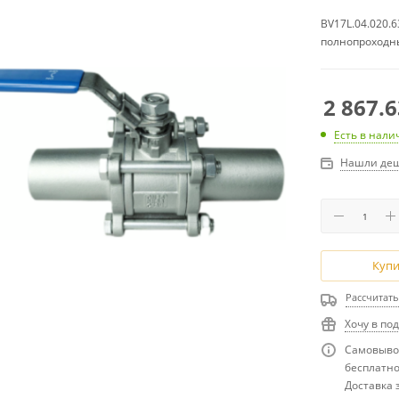
BV17L.04.020.6
полнопроходны
2 867.6
Есть в нали
Нашли деш
Купи
Рассчитать
Хочу в по
Самовывоз
бесплатн
Доставка з