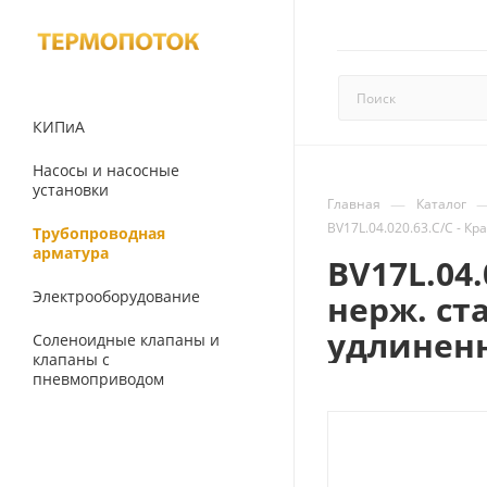
КИПиА
Насосы и насосные
установки
—
Главная
Каталог
BV17L.04.020.63.С/С - К
Трубопроводная
арматура
BV17L.04.
Электрооборудование
нерж. ст
удлиненн
Соленоидные клапаны и
клапаны с
пневмоприводом