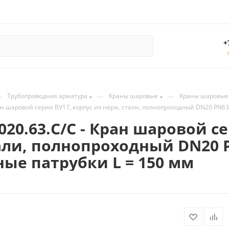
+
—
—
—
Трубопроводная арматура
Краны шаровые
Краны шаровые
ран шаровой серии BV17, корпус из нерж. стали, полнопроходный DN20 PN63
020.63.С/С - Кран шаровой с
али, полнопроходный DN20 P
ые патрубки L = 150 мм