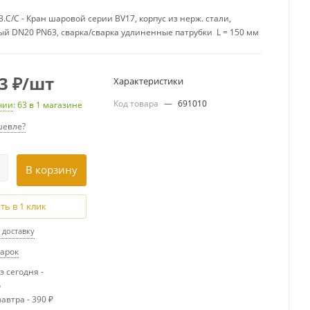
3.С/С - Кран шаровой серии BV17, корпус из нерж. стали,
й DN20 PN63, сварка/сварка удлиненные патрубки L = 150 мм
3
₽
/шт
Характеристики
Код товара
—
691010
чии
: 63
в 1 магазине
евле?
В корзину
ть в 1 клик
 доставку
дарок
 сегодня -
о
автра - 390 ₽