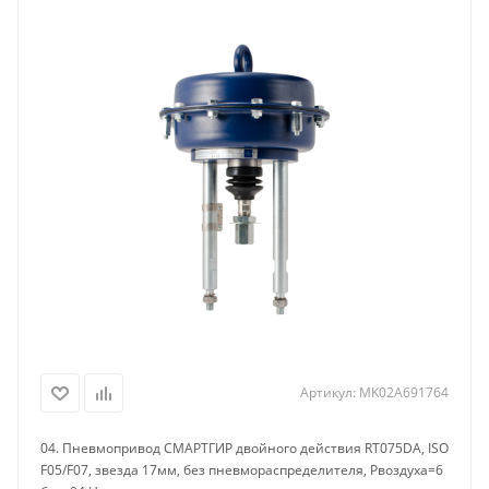
Артикул:
MK02A691764
04. Пневмопривод СМАРТГИР двойного действия RT075DA, ISO
F05/F07, звезда 17мм, без пневмораспределителя, Рвоздуха=6