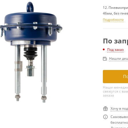
12. Пневмопри
46мм, без пне
Подробности
По зап
Под заказ
Нашли деш
По
Наши менедже
свяжутся с ва
заказа
Хочу в по
Самовывоз
бесплатн