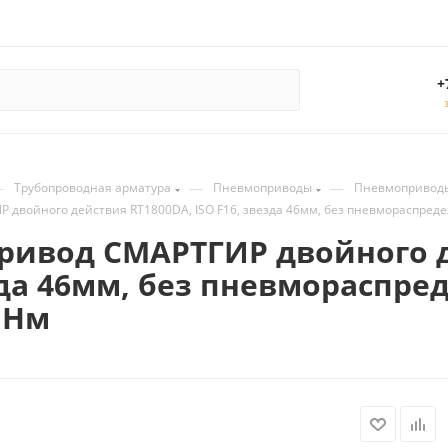
+
—
—
—
Трубопроводная арматура
Пневмоприводы
Пневмопривод
двойного действия RT1800DA, ISO F16, звезда 46мм, без пневмораспредел
ивод СМАРТГИР двойного д
зда 46мм, без пневмораспре
8 Нм