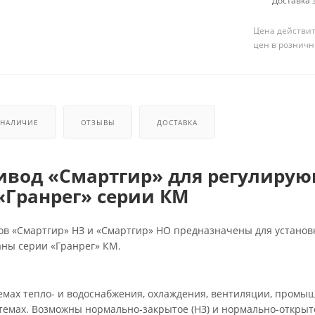
Доставка з
Цена действит
цен в розничн
НАЛИЧИЕ
ОТЗЫВЫ
ДОСТАВКА
вод «Смартгир» для регулиру
«Гранрег» серии КМ
в «Смартгир» НЗ и «Смартгир» НО предназначены для установ
ны серии «Гранрег» КМ.
емах тепло- и водоснабжения, охлаждения, вентиляции, промы
темах. Возможны нормально-закрытое (НЗ) и нормально-открыт