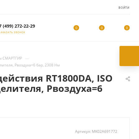
ВОЙТИ
7 (499) 272-22-29
0
0
0
ЗАКАЗАТЬ ЗВОНОК
—
ы СМАРТГИР
ителя, Рвоздуха=6 бар, 2308 Нм
ействия RT1800DA, ISO
делителя, Рвоздуха=6
Артикул:
MK02A691772