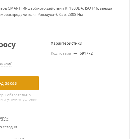
вод СМАРТГИР двойного действия RT1800DA, ISO F16, звезда
вмораспределителя, Рвоздуха=6 бар, 2308 Нм
росу
Характеристики
Код товара
—
691772
евле?
д заказ
ры обязательно
ми и уточнят условия
дарок
 сегодня -
о