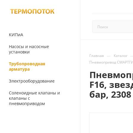
КИПиА
Насосы и насосные
установки
—
Главная
Каталог
Пневмопривод СМАРТГИР 
Трубопроводная
арматура
Пневмопр
Электрооборудование
F16, зве
бар, 230
Соленоидные клапаны и
клапаны с
пневмоприводом