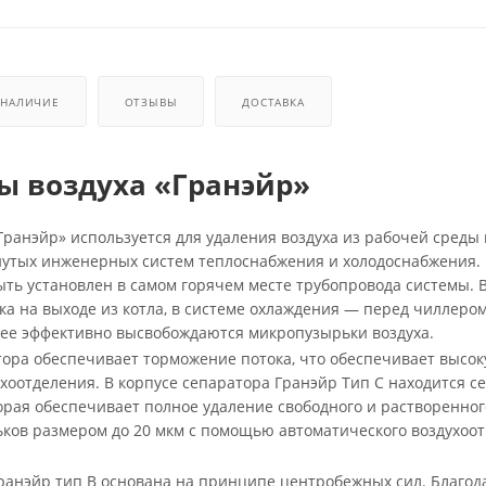
НАЛИЧИЕ
ОТЗЫВЫ
ДОСТАВКА
ы воздуха «Гранэйр»
Гранэйр» используется для удаления воздуха из рабочей среды 
нутых инженерных систем теплоснабжения и холодоснабжения.
ть установлен в самом горячем месте трубопровода системы. 
ка на выходе из котла, в системе охлаждения — перед чиллеро
лее эффективно высвобождаются микропузырьки воздуха.
тора обеспечивает торможение потока, что обеспечивает высо
хоотделения. В корпусе сепаратора Гранэйр Тип С находится се
орая обеспечивает полное удаление свободного и растворенного
ков размером до 20 мкм с помощью автоматического воздухоот
ранэйр тип B основана на принципе центробежных сил. Благод