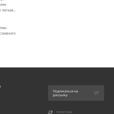
олее
е легкая
темы
сливного
9
Подписаться на
рассылку
ПОЛИТИКА