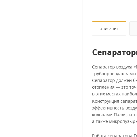
ОПИСАНИЕ
Сепаратор
Сепаратор воздуха «
трубопроводах замк
Сепаратор должен бы
отопления — это точ
в этих местах наибо
Конструкция сепара
эффективность возду
кольцами Палля, кот
а также микропузырь
Работа сепаратора Г