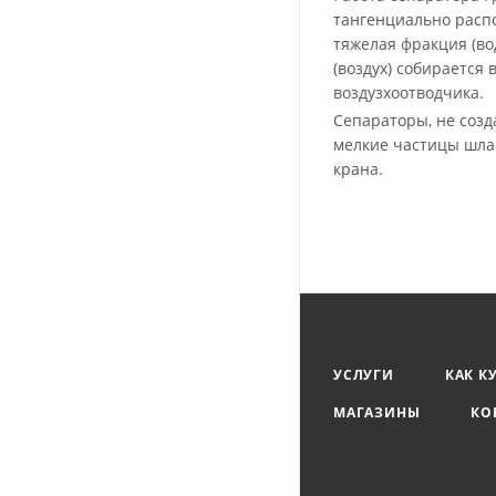
тангенциально расп
тяжелая фракция (во
(воздух) собирается
воздузхоотводчика.
Сепараторы, не созд
мелкие частицы шлам
крана.
УСЛУГИ
КАК К
МАГАЗИНЫ
КО