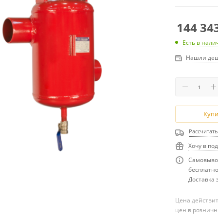
144 34
Есть в нали
Нашли деш
Купи
Рассчитать
Хочу в по
Самовывоз
бесплатн
Доставка з
Цена действит
цен в розничн