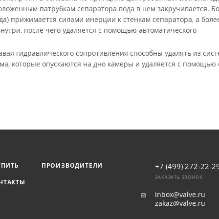
оложенным патрубкам сепаратора вода в нем закручивается. Б
да) прижимается силами инерции к стенкам сепаратора, а боле
 внутри, после чего удаляется с помощью автоматического
авая гидравлического сопротивления способны удалять из сис
а, которые опускаются на дно камеры и удаляется с помощью 
УПИТЬ
ПРОИЗВОДИТЕЛИ
+7 (499) 272-22-2
ЗАКАЗАТЬ ЗВОНОК
НТАКТЫ
inbox@valve.ru
zakaz@valve.ru