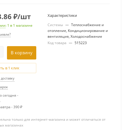
3.86
₽
/шт
Характеристики
Системы
—
Теплоснабжение и
чии
: 1
в 1 магазине
отопление, Кондиционирование и
евле?
вентиляция, Холодоснабжение
Код товара
—
515223
В корзину
ть в 1 клик
 доставку
дарок
 сегодня -
о
автра - 390 ₽
ельна только для интернет-магазина и может отличаться от
ых магазинах