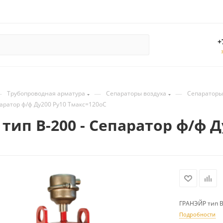
+
—
—
—
Трубопроводная арматура
Сепараторы воздуха
Сепараторы
паратор ф/ф Ду200 Ру10 Тмакс=120оС
тип В-200 - Сепаратор ф/ф Д
ГРАНЭЙР тип В
Подробности