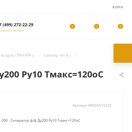
ВОЙТИ
7 (499) 272-22-29
0
0
0
ЗАКАЗАТЬ ЗВОНОК
—
—
 воздуха ГРАНЭЙР
Гранэйр тип B
у200 Ру10 Тмакс=120оС
Артикул:
KK02A515223
-200 - Сепаратор ф/ф Ду200 Ру10 Тмакс=120оС