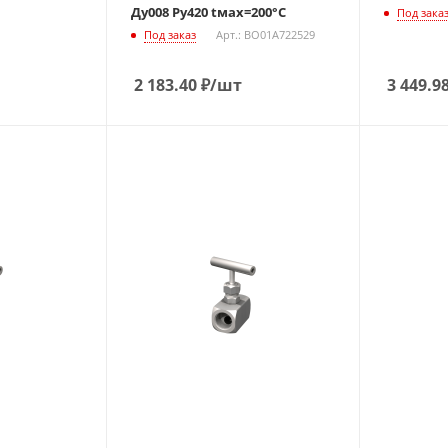
Ду008 Ру420 tмах=200°С
Под зака
Под заказ
Арт.: BO01A722529
2 183.40
₽
/шт
3 449.9