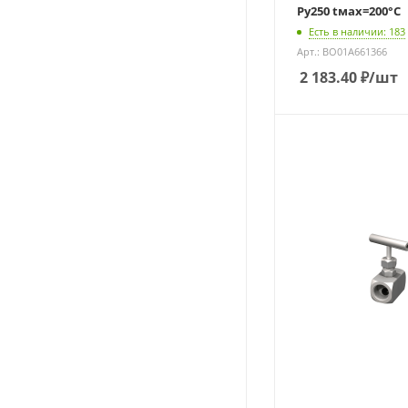
Ру250 tмах=200°С
Есть в наличии: 183
Арт.: BO01A661366
2 183.40
₽
/шт