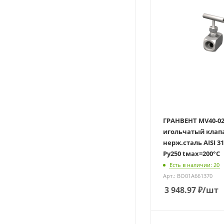
ГРАНВЕНТ MV40-0
игольчатый клап
нерж.сталь AISI 316 Ду0
Ру250 tмах=200°С
Есть в наличии: 20
Арт.: BO01A661370
3 948.97
₽
/шт