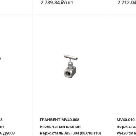
2 789.84
₽
/шт
2 212.0
08
ГРАНВЕНТ MV40-008
MV40-010
ан
игольчатый клапан
нерж.сталь A
08
нерж.сталь AISI 304 (08Х18Н10)
Ру420 tм