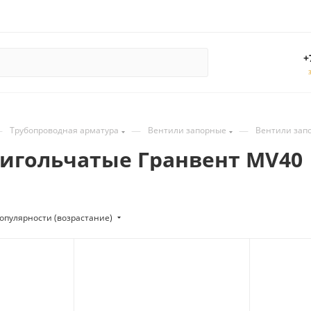
+
—
—
—
Трубопроводная арматура
Вентили запорные
Вентили зап
игольчатые Гранвент MV40
опулярности (возрастание)