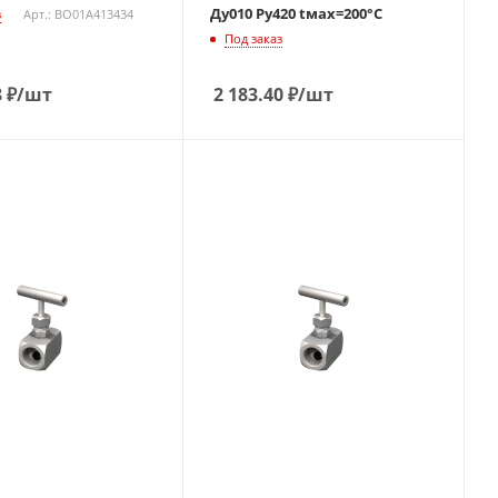
Ду010 Ру420 tмах=200°С
з
Арт.: BO01A413434
Под заказ
8
₽
/шт
2 183.40
₽
/шт