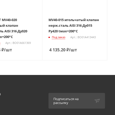
 MV40-020
MV40-015 игольчатый клапан
ый клапан
нерж.сталь AISI 316 Ду015
ISI 316 Ду020
Ру420 tмах=200°С
ах=200°С
Под заказ
Арт.: BO01A413443
з
Арт.: BO01A661369
4
₽
/шт
4 135.20
₽
/шт
9
Подписаться на
рассылку