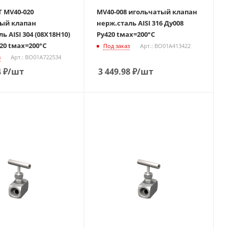
 MV40-020
MV40-008 игольчатый клапан
ый клапан
нерж.сталь AISI 316 Ду008
ь AISI 304 (08Х18Н10)
Ру420 tмах=200°С
20 tмах=200°С
Под заказ
Арт.: BO01A413422
з
Арт.: BO01A722534
4
₽
/шт
3 449.98
₽
/шт