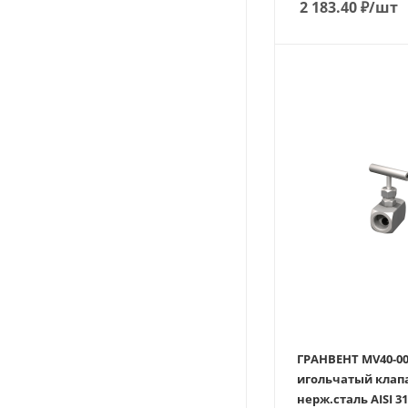
2 183.40
₽
/шт
ГРАНВЕНТ MV40-0
игольчатый клап
нерж.сталь AISI 316 Ду0