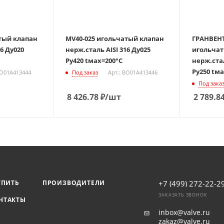
тый клапан
MV40-025 игольчатый клапан
ГРАНВЕНТ
20
нерж.сталь AISI 316 Ду025
игольчат
Ру420 tмах=200°С
нерж.сталь A
Ру250 tм
BO01A413444
Под заказ
Арт.: BO01A413446
Под зака
8 426.78
₽
/шт
2 789.8
УПИТЬ
ПРОИЗВОДИТЕЛИ
+7 (499) 272-22-2
ЗАКАЗАТЬ ЗВОНОК
НТАКТЫ
inbox@valve.ru
zakaz@valve.ru