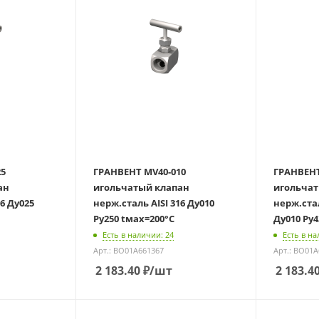
25
ГРАНВЕНТ MV40-010
ГРАНВЕНТ
ан
игольчатый клапан
игольчат
25
нерж.сталь AISI 316 Ду010
нерж.стал
Ру250 tмах=200°С
Ду010 Ру4
Есть в наличии: 24
Есть в на
Арт.: BO01A661367
Арт.: BO01
2 183.40
₽
/шт
2 183.4