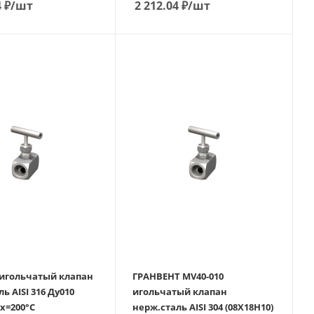
4
₽
/шт
2 212.04
₽
/шт
 игольчатый клапан
ГРАНВЕНТ MV40-010
ISI 316 Ду010
игольчатый клапан
ах=200°С
нерж.сталь AISI 304 (08Х18Н10)