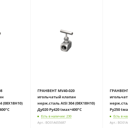
08
ГРАНВЕНТ MV40-020
ГРАНВЕНТ
ан
игольчатый клапан
игольчат
4 (08Х18Н10)
нерж.сталь AISI 304 (08Х18Н10)
нерж.сталь A
400°С
Ду020 Ру420 tмах=400°С
Ру250 tм
Есть в наличии: 230
Есть в на
Арт.: BO01A655687
Арт.: BO01