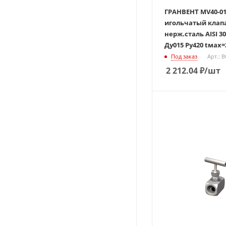
ГРАНВЕНТ MV40-0
игольчатый клап
нерж.сталь AISI 30
Ду015 Ру420 tмах=
Под заказ
Арт.: 
2 212.04
₽
/шт