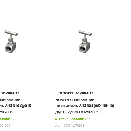
 MV40-015
ГРАНВЕНТ MV40-015
ый клапан
игольчатый клапан
ISI 316 Ду015
нерж.сталь AISI 304 (08Х18Н10)
ах=200°С
Ду015 Ру420 tмах=400°С
личии: 12
Есть в наличии: 232
A661368
Арт.: BO01A670971