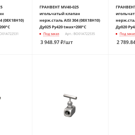
15
ГРАНВЕНТ MV40-025
ГРАНВЕНТ
ан
игольчатый клапан
игольчат
4 (08Х18Н10)
нерж.сталь AISI 304 (08Х18Н10)
нерж.стал
200°С
Ду025 Ру420 tмах=200°С
Ду020 Ру4
BO01A722531
Под заказ
Арт.: BO01A722535
Под зака
3 948.97
₽
/шт
2 789.8