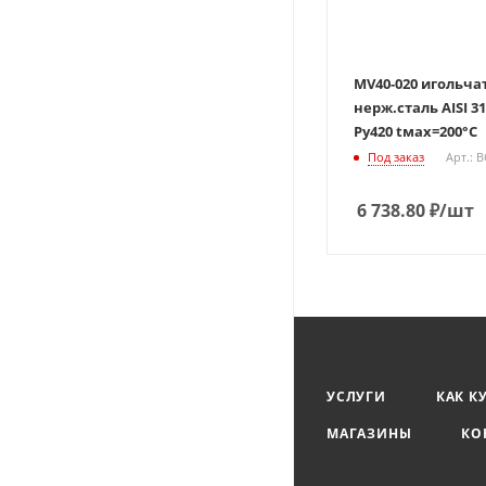
MV40-020 игольча
нерж.сталь AISI 316 Ду0
Ру420 tмах=200°С
Под заказ
Арт.: 
6 738.80
₽
/шт
УСЛУГИ
КАК К
МАГАЗИНЫ
КО