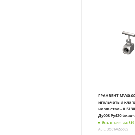
ГРАНВЕНТ MV40-0
игольчатый клап
нерж.сталь AISI 30
Ду008 Ру420 tмах=
Есть в наличии: 319
Арт.: BO01A655685