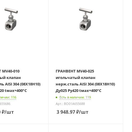
 MV40-010
ГРАНВЕНТ MV40-025
ый клапан
игольчатый клапан
ь AISI 304 (08Х18Н10)
нерж.сталь AISI 304 (08Х18Н10)
20 tмах=400°С
Ду025 Ру420 tмах=400°С
личии: 116
Есть в наличии: 119
A655686
Арт.: BO01A655688
0
₽
/шт
3 948.97
₽
/шт