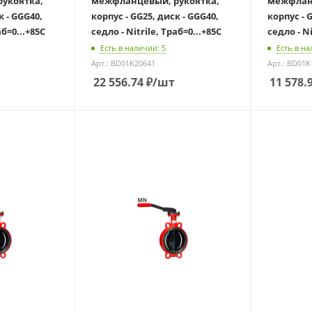
укоятка,
межфланцевый, рукоятка,
межфланц
к - GGG40,
корпус - GG25, диск - GGG40,
корпус - 
аб=0...+85С
седло - Nitrile, Траб=0...+85С
седло - Ni
Есть в наличии: 5
Есть в на
Арт.: BD01K20641
Арт.: BD01K
22 556.74
₽
/шт
11 578.