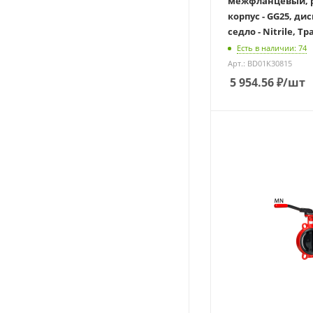
межфланцевый, р
корпус - GG25, дис
седло - Nitrile, Тр
Есть в наличии: 74
Арт.: BD01K30815
5 954.56
₽
/шт