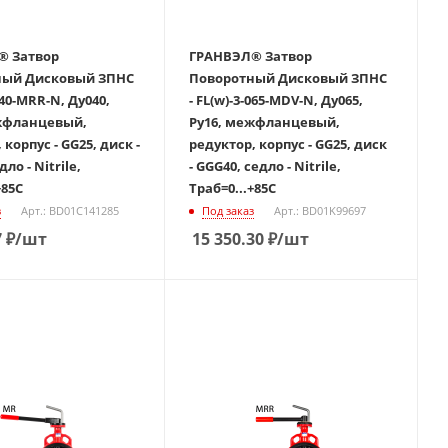
вор
ГРАНВЭЛ® Затвор
й Дисковый ЗПНС
Поворотный Дисковый ЗПНС
-040-MRR-N, Ду040,
- FL(w)-3-065-MDV-N, Ду065,
жфланцевый,
Ру16, межфланцевый,
 корпус - GG25, диск -
редуктор, корпус - GG25, диск
ло - Nitrile,
- GGG40, седло - Nitrile,
+85С
Траб=0...+85С
з
Арт.: BD01C141285
Под заказ
Арт.: BD01K99697
7
₽
/шт
15 350.30
₽
/шт