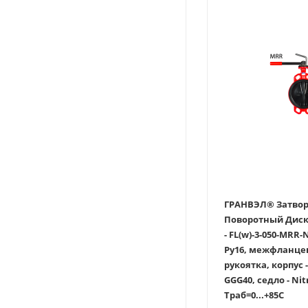
ГРАНВЭЛ® Затвор
Поворотный Дисковы
- FL(w)-3-050-MRR-
Ру16, межфланце
рукоятка, корпус -
GGG40, седло - Nitr
Траб=0...+85С