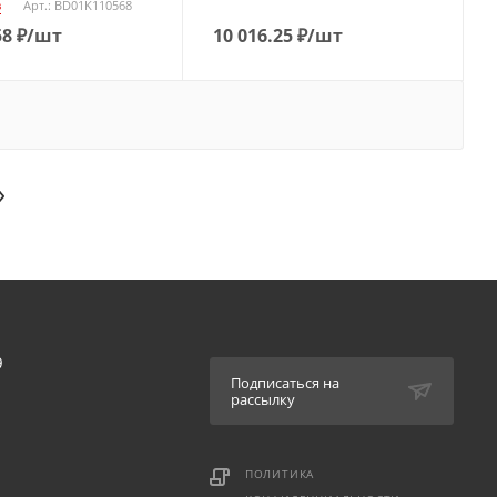
з
Арт.: BD01K110568
58
₽
/шт
10 016.25
₽
/шт
9
Подписаться на
рассылку
ПОЛИТИКА