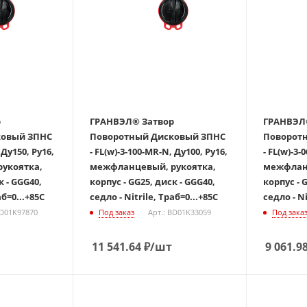
ГРАНВЭЛ® Затвор
ГРАНВЭЛ® Зат
й ЗПНС
Поворотный Дисковый ЗПНС
Поворотны
 Ду150, Ру16,
- FL(w)-3-100-MR-N, Ду100, Ру16,
- FL(w)-3-
укоятка,
межфланцевый, рукоятка,
межфланц
к - GGG40,
корпус - GG25, диск - GGG40,
корпус - 
аб=0...+85С
седло - Nitrile, Траб=0...+85С
седло - Ni
BD01K97870
Под заказ
Арт.: BD01K33059
Под зака
11 541.64
₽
/шт
9 061.9