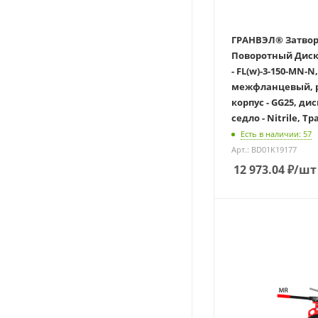
ГРАНВЭЛ® Затвор
Поворотный Дисковы
- FL(w)-3-150-MN-N,
межфланцевый, р
корпус - GG25, дис
седло - Nitrile, Тр
Есть в наличии: 57
Арт.: BD01K19177
12 973.04
₽
/шт