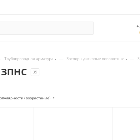
+
—
—
—
Трубопроводная арматура
Затворы дисковые поворотные
З
 ЗПНС
35
опулярности (возрастание)