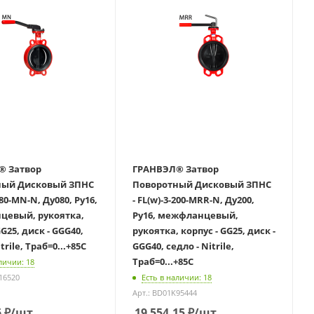
вор
ГРАНВЭЛ® Затвор
й Дисковый ЗПНС
Поворотный Дисковый ЗПНС
080-MN-N, Ду080, Ру16,
- FL(w)-3-200-MRR-N, Ду200,
евый, рукоятка,
Ру16, межфланцевый,
GG25, диск - GGG40,
рукоятка, корпус - GG25, диск -
trile, Траб=0...+85С
GGG40, седло - Nitrile,
Траб=0...+85С
личии: 18
16520
Есть в наличии: 18
Арт.: BD01K95444
6
₽
/шт
19 554.15
₽
/шт