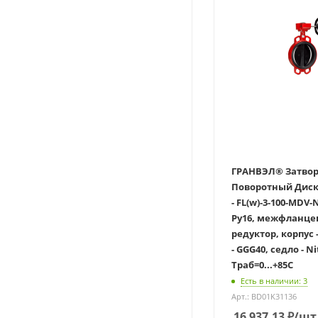
ГРАНВЭЛ® Затвор
Поворотный Дисковы
- FL(w)-3-100-MDV-
Ру16, межфланце
редуктор, корпус 
- GGG40, седло - Nit
Траб=0...+85С
Есть в наличии: 3
Арт.: BD01K31136
16 937.13
₽
/шт