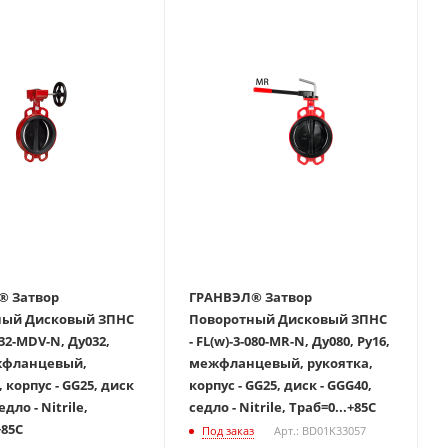
вор
ГРАНВЭЛ® Затвор
й Дисковый ЗПНС
Поворотный Дисковый ЗПНС
-032-MDV-N, Ду032,
- FL(w)-3-080-MR-N, Ду080, Ру16,
жфланцевый,
межфланцевый, рукоятка,
 корпус - GG25, диск
корпус - GG25, диск - GGG40,
едло - Nitrile,
седло - Nitrile, Траб=0...+85С
+85С
Под заказ
Арт.: BD01K33057