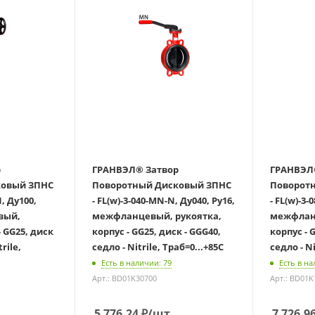
ГРАНВЭЛ® Затвор
ГРАНВЭЛ® Зат
й ЗПНС
Поворотный Дисковый ЗПНС
Поворотны
N, Ду100,
- FL(w)-3-040-MN-N, Ду040, Ру16,
- FL(w)-3-
вый,
межфланцевый, рукоятка,
межфланц
- GG25, диск
корпус - GG25, диск - GGG40,
корпус - 
rile,
седло - Nitrile, Траб=0...+85С
седло - Ni
Есть в наличии: 79
Есть в на
Арт.: BD01K30700
Арт.: BD01K
5 776.24
₽
/шт
7 726.9