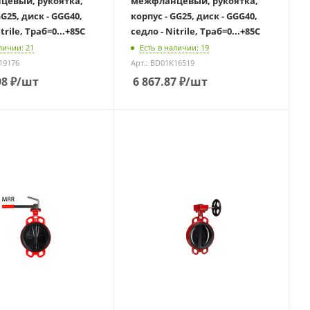
евый, рукоятка,
межфланцевый, рукоятка,
GG25, диск - GGG40,
корпус - GG25, диск - GGG40,
trile, Траб=0...+85С
седло - Nitrile, Траб=0...+85С
личии: 21
Есть в наличии: 19
19176
Арт.: BD01K16519
98
₽
/шт
6 867.87
₽
/шт