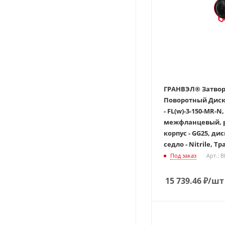
ГРАНВЭЛ® Затвор
Поворотный Дисковы
- FL(w)-3-150-MR-N,
межфланцевый, р
корпус - GG25, дис
седло - Nitrile, Тр
Под заказ
Арт.: 
15 739.46
₽
/шт