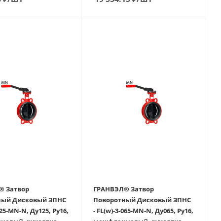
вор
ГРАНВЭЛ® Затвор
й Дисковый ЗПНС
Поворотный Дисковый ЗПНС
125-MN-N, Ду125, Ру16,
- FL(w)-3-065-MN-N, Ду065, Ру16,