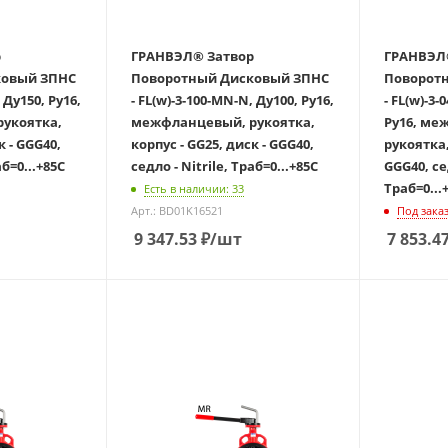
ГРАНВЭЛ® Затвор
ГРАНВЭЛ® Зат
й ЗПНС
Поворотный Дисковый ЗПНС
Поворотны
 Ду150, Ру16,
- FL(w)-3-100-MN-N, Ду100, Ру16,
- FL(w)-3
укоятка,
межфланцевый, рукоятка,
Ру16, ме
к - GGG40,
корпус - GG25, диск - GGG40,
рукоятка,
аб=0...+85С
седло - Nitrile, Траб=0...+85С
GGG40, сед
Траб=0...
Есть в наличии: 33
Арт.: BD01K16521
Под зака
9 347.53
₽
/шт
7 853.4