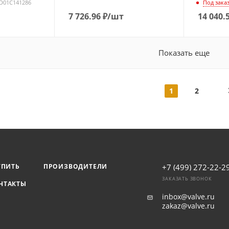
BD01C141286
Под зака
7 726.96
₽
/шт
14 040.
Показать еще
1
2
УПИТЬ
ПРОИЗВОДИТЕЛИ
+7 (499) 272-22-2
ЗАКАЗАТЬ ЗВОНОК
НТАКТЫ
inbox@valve.ru
zakaz@valve.ru