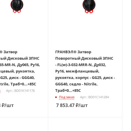
вор
ГРАНВЭЛ® Затвор
й Дисковый ЗПНС
Поворотный Дисковый ЗПНС
065-MR-N, Ду065, Ру16,
- FL(w)-3-032-MRR-N, Ду032,
евый, рукоятка,
Ру16, межфланцевый,
GG25, диск - GGG40,
рукоятка, корпус - GG25, диск -
trile, Траб=0...+85С
GGG40, седло - Nitrile,
Траб=0...+85С
з
Арт.: BD01K141176
Под заказ
Арт.: BD01C141284
8
₽
/шт
7 853.47
₽
/шт