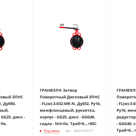
ГРАНВЭЛ® Затвор
ГРАНВЭЛ® Зат
й ЗПНС
Поворотный Дисковый ЗПНС
Поворотны
N, Ду050,
- FL(w)-3-032-MR-N, Ду032, Ру16,
- FL(w)-3
вый,
межфланцевый, рукоятка,
Ру16, ме
 GG25, диск -
корпус - GG25, диск - GGG40,
редуктор,
ile,
седло - Nitrile, Траб=0...+85С
- GGG40, с
Траб=0...
Под заказ
Арт.: BD01K45771