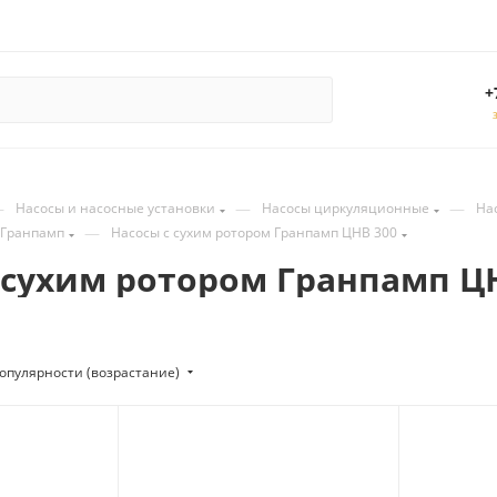
+
—
—
—
Насосы и насосные установки
Насосы циркуляционные
На
—
 Гранпамп
Насосы с сухим ротором Гранпамп ЦНВ 300
 сухим ротором Гранпамп Ц
опулярности (возрастание)