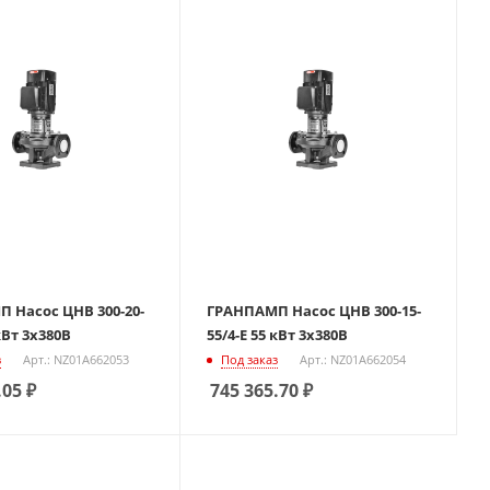
 Насос ЦНВ 300-20-
ГРАНПАМП Насос ЦНВ 300-15-
 кВт 3х380В
55/4-Е 55 кВт 3х380В
з
Арт.: NZ01A662053
Под заказ
Арт.: NZ01A662054
.05
₽
745 365.70
₽