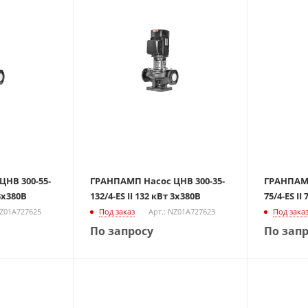
НВ 300-55-
ГРАНПАМП Насос ЦНВ 300-35-
ГРАНПАМП
 3х380В
132/4-ES II 132 кВт 3х380В
75/4-ES II
NZ01A727625
Под заказ
Арт.: NZ01A727623
Под зака
По запросу
По зап