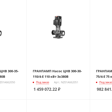
НВ 300-35-
ГРАНПАМП Насос ЦНВ 300-30-
ГРАНПАМП
380В
110/4-Е 110 кВт 3х380В
75/4-Е 75
NZ01A662050
Под заказ
Арт.: NZ01A662051
Под зака
1 459 072.22
₽
982 841