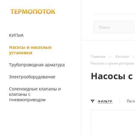
КИПиА
Насосы и насосные
установки
—
Главная
Каталог
Насосы с сухим ротором
Трубопроводная арматура
Насосы с
Электрооборудование
Соленоидные клапаны и
клапаны с
пневмоприводом
По п
ФИЛЬТР