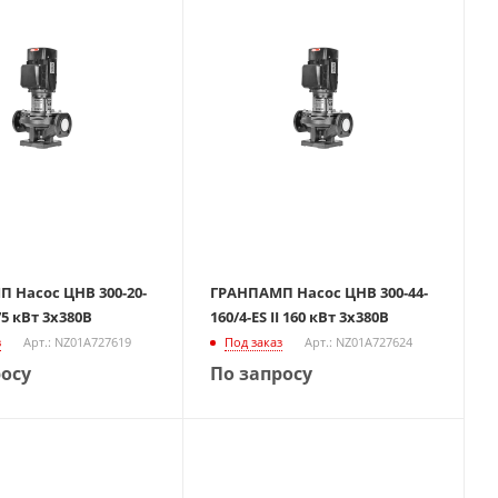
 Насос ЦНВ 300-20-
ГРАНПАМП Насос ЦНВ 300-44-
 75 кВт 3х380В
160/4-ES II 160 кВт 3х380В
з
Арт.: NZ01A727619
Под заказ
Арт.: NZ01A727624
росу
По запросу