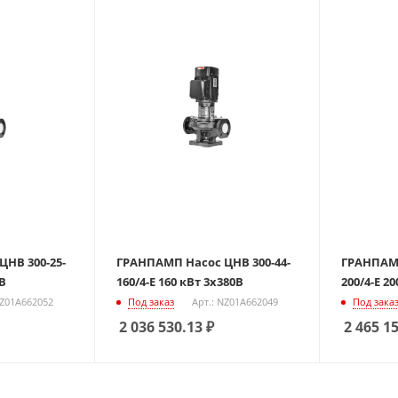
НВ 300-25-
ГРАНПАМП Насос ЦНВ 300-44-
ГРАНПАМП
0В
160/4-Е 160 кВт 3х380В
200/4-Е 2
NZ01A662052
Под заказ
Арт.: NZ01A662049
Под зака
2 036 530.13
₽
2 465 1