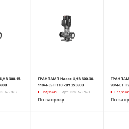
НВ 300-15-
ГРАНПАМП Насос ЦНВ 300-30-
ГРАНПАМП
х380В
110/4-ES II 110 кВт 3х380В
90/4-ET II
NZ01A727617
Под заказ
Арт.: NZ01A727621
Под зака
По запросу
По зап