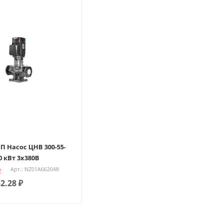
 Насос ЦНВ 300-55-
00 кВт 3х380В
з
Арт.: NZ01A662048
52.28
₽