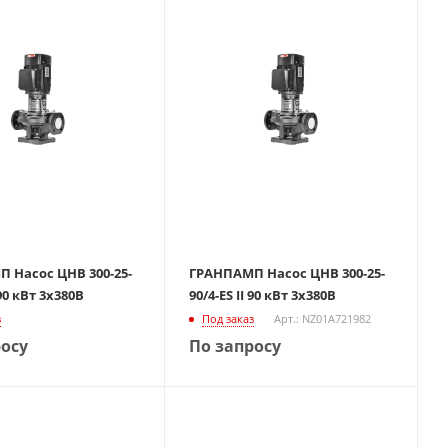
 Насос ЦНВ 300-25-
ГРАНПАМП Насос ЦНВ 300-25-
 90 кВт 3х380В
90/4-ES II 90 кВт 3х380В
з
Под заказ
Арт.: NZ01A721982
росу
По запросу