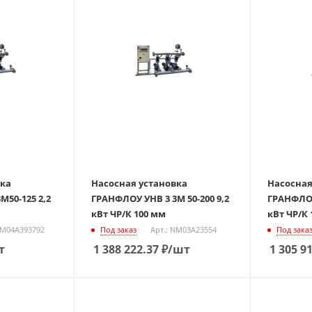
вка
Насосная установка
Насосная
М50-125 2,2
ГРАНФЛОУ УНВ 3 3М 50-200 9,2
ГРАНФЛОУ 
кВт ЧР/К 100 мм
кВт ЧР/К
NM04A393792
Под заказ
Арт.: NM03A23554
Под зака
т
1 388 222.37
₽
/шт
1 305 9