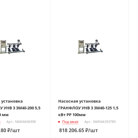
 установка
Насосная установка
 УНВ 3 3М40-200 5,5
ГРАНФЛОУ УНВ 3 3М40-125 1,5
0 мм
кВт РР 100мм
з
Арт.: NM04A96998
Под заказ
Арт.: NM04A393789
.80
₽
/шт
818 206.65
₽
/шт