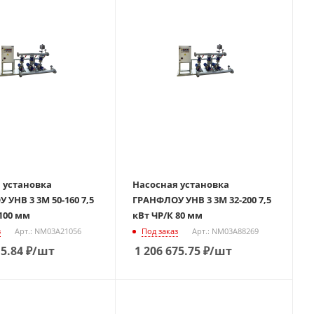
 установка
Насосная установка
УНВ 3 3М 50-160 7,5
ГРАНФЛОУ УНВ 3 3М 32-200 7,5
 100 мм
кВт ЧР/К 80 мм
з
Арт.: NM03A21056
Под заказ
Арт.: NM03A88269
15.84
₽
/шт
1 206 675.75
₽
/шт