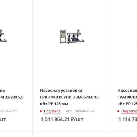
вка
Насосная установка
Насосная
 32-200 5,5
ГРАНФЛОУ УНВ 3 3М65-160 15
ГРАНФЛОУ
кВт РР 125 мм
кВт РР 12
NM03A45927
Под заказ
Арт.: NM04A31770
Под зака
шт
1 511 864.21
₽
/шт
1 114 7