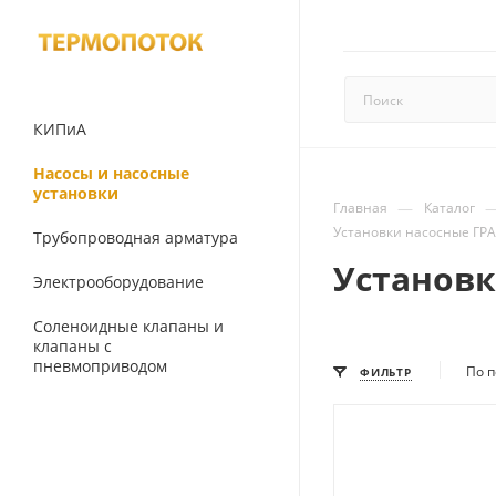
КИПиА
Насосы и насосные
установки
—
Главная
Каталог
Установки насосные ГР
Трубопроводная арматура
Установк
Электрооборудование
Соленоидные клапаны и
клапаны с
пневмоприводом
По п
ФИЛЬТР