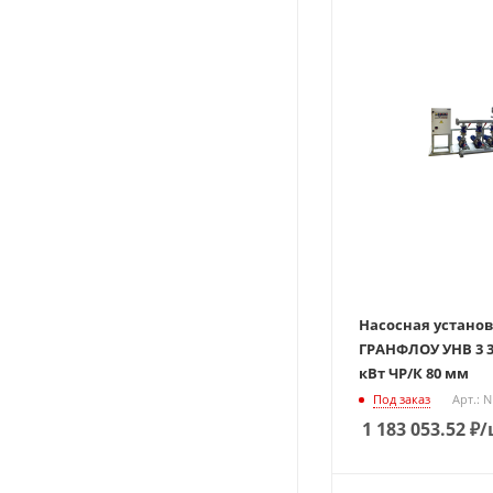
Насосная устано
ГРАНФЛОУ УНВ 3 3М
кВт ЧР/К 80 мм
Под заказ
Арт.: 
1 183 053.52
₽
/