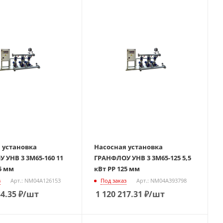
 установка
Насосная установка
 УНВ 3 3М65-160 11
ГРАНФЛОУ УНВ 3 3М65-125 5,5
5 мм
кВт РР 125 мм
з
Арт.: NM04A126153
Под заказ
Арт.: NM04A393798
34.35
₽
/шт
1 120 217.31
₽
/шт