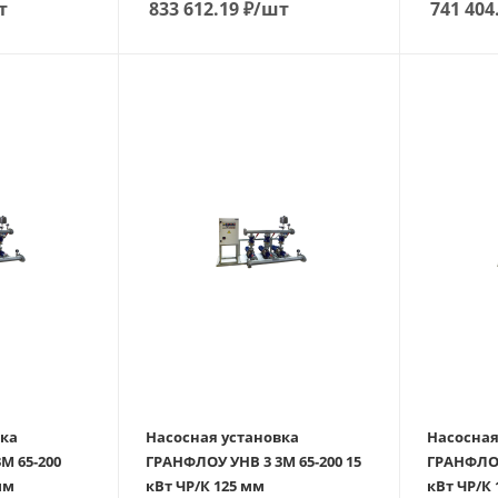
т
833 612.19
₽
/шт
741 404
вка
Насосная установка
Насосная
М 65-200
ГРАНФЛОУ УНВ 3 3М 65-200 15
ГРАНФЛОУ 
мм
кВт ЧР/К 125 мм
кВт ЧР/К