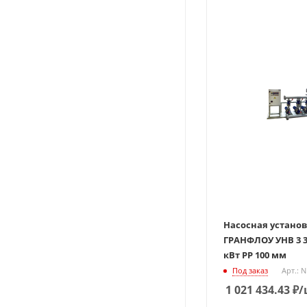
Насосная устано
ГРАНФЛОУ УНВ 3 3
кВт РР 100 мм
Под заказ
Арт.: 
1 021 434.43
₽
/