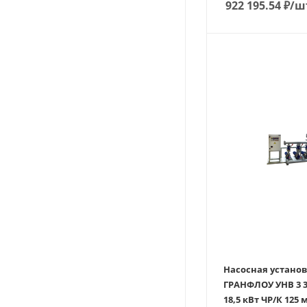
922 195.54
₽
/ш
Насосная устано
ГРАНФЛОУ УНВ 3 3
18,5 кВт ЧР/К 125 