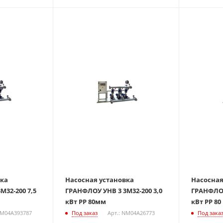
вка
Насосная установка
Насосная
М32-200 7,5
ГРАНФЛОУ УНВ 3 3М32-200 3,0
ГРАНФЛОУ
кВт РР 80мм
кВт РР 80
NM04A393787
Под заказ
Арт.: NM04A26773
Под зака