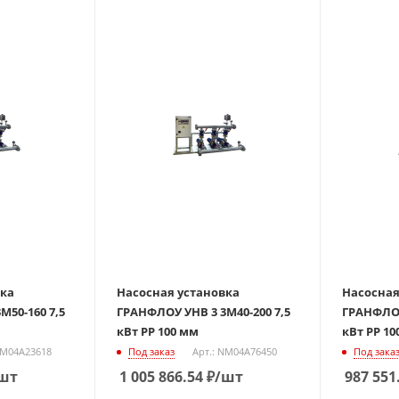
вка
Насосная установка
Насосная
М50-160 7,5
ГРАНФЛОУ УНВ 3 3М40-200 7,5
ГРАНФЛОУ
кВт РР 100 мм
кВт РР 10
NM04A23618
Под заказ
Арт.: NM04A76450
Под зака
шт
1 005 866.54
₽
/шт
987 551