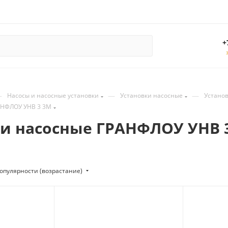
+
—
—
—
Насосы и насосные установки
Установки насосные
Устано
АНФЛОУ УНВ 3 3М
и насосные ГРАНФЛОУ УНВ 
опулярности (возрастание)