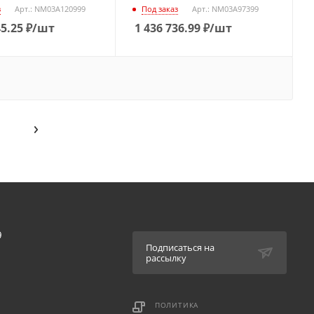
з
Арт.: NM03A120999
Под заказ
Арт.: NM03A97399
45.25
₽
/шт
1 436 736.99
₽
/шт
9
Подписаться на
рассылку
ПОЛИТИКА