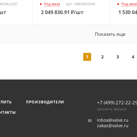
NM03A22267
Под заказ
Арт.: NM03A22044
Под зака
шт
2 049 830.91
₽
/шт
1 530 0
Показать еще
1
2
3
4
УПИТЬ
ПРОИЗВОДИТЕЛИ
+7 (499) 272-22-2
ЗАКАЗАТЬ ЗВОНОК
НТАКТЫ
inbox@valve.ru
zakaz@valve.ru