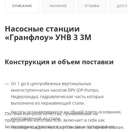
ОПИСАНИЕ
НАЛИЧИЕ
ОТЗЫВЫ
ДОСТАВ
Насосные станции
«Гранфлоу» УНВ 3 3М
Конструкция и объем поставки
От 1 до 6 центробежных вертикальных
многоступенчатых насосов DPV (DP-Pumps,
Нидерланды), гидравлическая часть которых
выполнена из нержавеющей стали.
Насосы устанавливаются на общей плите-основании,
Система контроля качества, применяемая на
изготовленной из стали.
предприятии-изготовителе, включает в себя как
тестирование установки в целом, так и тестирование
На входе каждого насоса установлен запорный клапан,