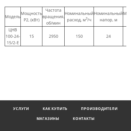
Частота
Мощность
Номинальный
Номинальный
Мак
Модель
вращения,
3
Р2, (кВт)
расход, м
/ч
напор, м
ра
об/мин
ЦНВ
100-24-
15
2950
150
24
15/2-Е
УСЛУГИ
КАК КУПИТЬ
ПРОИЗВОДИТЕЛИ
МАГАЗИНЫ
КОНТАКТЫ