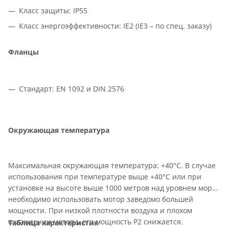
Класс защиты: IP55
Класс энергоэффективности: IE2 (IE3 – по спец. заказу)
Фланцы
Стандарт: EN 1092 и DIN 2576
Окружающая температура
Максимальная окружающая температура: +40°C. В случае
использования при температуре выше +40°C или при
установке на высоте выше 1000 метров над уровнем моря,
необходимо использовать мотор заведомо большей
мощности. При низкой плотности воздуха и плохом
охлаждении мотора, его мощность P2 снижается.
Таблица характеристик