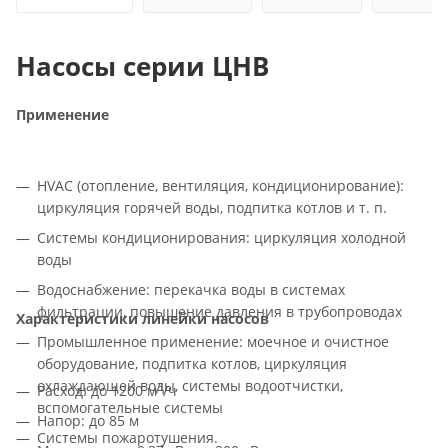
Насосы серии ЦНВ
Применение
HVAC (отопление, вентиляция, кондиционирование):
циркуляция горячей воды, подпитка котлов и т. п.
Системы кондиционирования: циркуляция холодной
воды
Водоснабжение: перекачка воды в системах
фильтрации, повышение давления в трубопроводах
Характеристики линейки насосов
Промышленное применение: моечное и очистное
оборудование, подпитка котлов, циркуляция
охлаждающей воды, системы водоотчистки,
3
Расход: до 1200 м
/ч
вспомогательные системы
Напор: до 85 м
Системы пожаротушения.