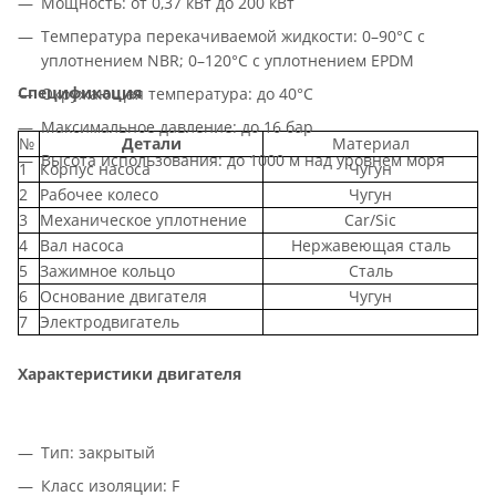
Мощность: от 0,37 кВт до 200 кВт
Температура перекачиваемой жидкости: 0–90°С с
уплотнением NBR; 0–120°С с уплотнением EPDM
Спецификация
Окружающая температура: до 40°С
Максимальное давление: до 16 бар
№
Детали
Материал
Высота использования: до 1000 м над уровнем моря
1
Корпус насоса
Чугун
2
Рабочее колесо
Чугун
3
Механическое уплотнение
Car/Sic
4
Вал насоса
Нержавеющая сталь
5
Зажимное кольцо
Сталь
6
Основание двигателя
Чугун
7
Электродвигатель
Характеристики двигателя
Тип: закрытый
Класс изоляции: F